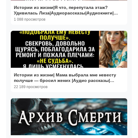
Истории из жизни|Я что, перепутала этаж?
Удивилась Лиза|Аудиорассказы|Аудиокниги|
Реальные истории
1 088 просмотров
Истории из жизни| Мама выбрала мне невесту
получше — бросил жених |Аудио рассказы|
Жизненные истории
22 189 просмотров