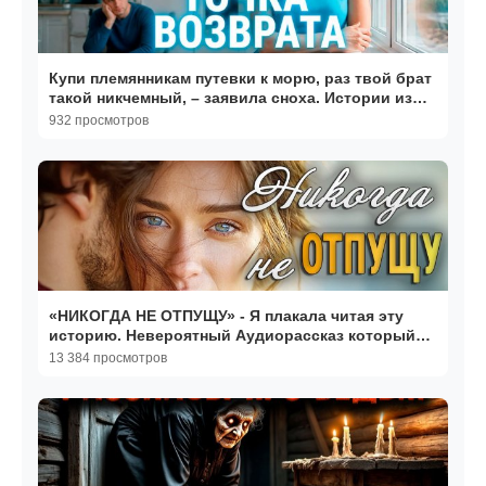
Купи племянникам путевки к морю, раз твой брат
такой никчемный, – заявила сноха. Истории из
жизни
932 просмотров
«НИКОГДА НЕ ОТПУЩУ» - Я плакала читая эту
историю. Невероятный Аудиорассказ который
тронет вас.
13 384 просмотров