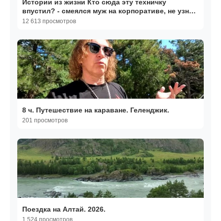
Истории из жизни Кто сюда эту техничку
впустил? - смеялся муж на корпоративе, не узнав
жену зечку…
12 613 просмотров
8 ч. Путешествие на караване. Геленджик.
201 просмотров
Поездка на Алтай. 2026.
1 524 просмотров