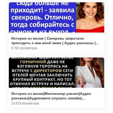
Истории из жизни | Свекровь запретила
приходить к нам моей маме | Аудио рассказы |
Жизненные истории
9 762 просмотров
Истории из жизни|Миллионер унизил|Аудио
рассказы|Аудиокниги слушать онлайн|
Жизненные истории
13 873 просмотров