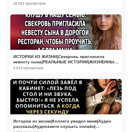
Жизненные истории
26 091 просмотров
ИСТОРИИ ИЗ ЖИЗНИ|Свекровь пригласила
невесту сына|РЕАЛЬНЫЕ ИСТОРИИ|ЖИЗНЕННЫЕ
ИСТОРИИ
3 919 просмотров
Истории из жизни|Коллега увидел меня|Аудио
рассказы|Аудиокниги слушать онлайн|
Жизненные истории