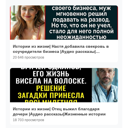
Истории из жизни| Настя добавила свекровь в
соучредители бизнеса |Аудио рассказы|
Жизненные истории
20 646 просмотров
Истории из жизни| Отец выжил благодаря
дочери |Аудио рассказы|Жизненные истории
18 703 просмотров