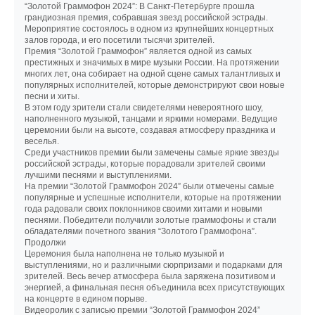
“Золотой Граммофон 2024”: В Санкт-Петербурге прошла
грандиозная премия, собравшая звезд российской эстрады.
Мероприятие состоялось в одном из крупнейших концертных
залов города, и его посетили тысячи зрителей.
Премия “Золотой Граммофон” является одной из самых
престижных и значимых в мире музыки России. На протяжении
многих лет, она собирает на одной сцене самых талантливых и
популярных исполнителей, которые демонстрируют свои новые
песни и хиты.
В этом году зрители стали свидетелями невероятного шоу,
наполненного музыкой, танцами и яркими номерами. Ведущие
церемонии были на высоте, создавая атмосферу праздника и
веселья.
Среди участников премии были замечены самые яркие звезды
российской эстрады, которые порадовали зрителей своими
лучшими песнями и выступлениями.
На премии “Золотой Граммофон 2024” были отмечены самые
популярные и успешные исполнители, которые на протяжении
года радовали своих поклонников своими хитами и новыми
песнями. Победители получили золотые граммофоны и стали
обладателями почетного звания “Золотого Граммофона”.
Продолжи
Церемония была наполнена не только музыкой и
выступлениями, но и различными сюрпризами и подарками для
зрителей. Весь вечер атмосфера была заряжена позитивом и
энергией, а финальная песня объединила всех присутствующих
на концерте в едином порыве.
Видеоролик с записью премии “Золотой Граммофон 2024”