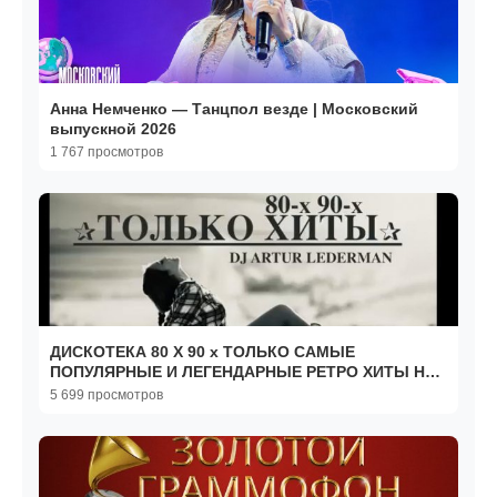
Анна Немченко — Танцпол везде | Московский
выпускной 2026
1 767 просмотров
ДИСКОТЕКА 80 X 90 х ТОЛЬКО САМЫЕ
ПОПУЛЯРНЫЕ И ЛЕГЕНДАРНЫЕ РЕТРО ХИТЫ НА
RUTUBE ОНЛАЙН 90-Е И 2000-Е
5 699 просмотров