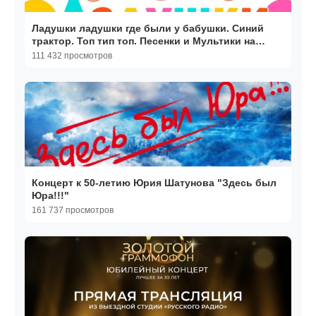
Ладушки ладушки где были у бабушки. Синий
трактор. Топ тип топ. Песенки и Мультики на
русском языке
111 432 просмотров
Концерт к 50-летию Юрия Шатунова "Здесь был
Юра!!!"
161 737 просмотров