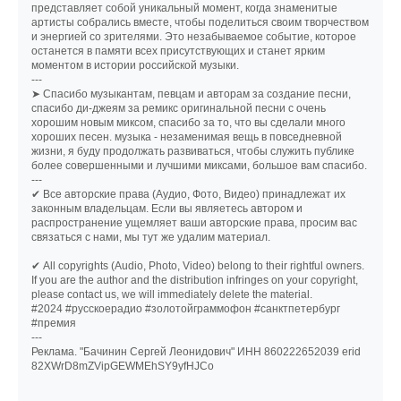
представляет собой уникальный момент, когда знаменитые
артисты собрались вместе, чтобы поделиться своим творчеством
и энергией со зрителями. Это незабываемое событие, которое
останется в памяти всех присутствующих и станет ярким
моментом в истории российской музыки.
---
➤ Спасибо музыкантам, певцам и авторам за создание песни,
спасибо ди-джеям за ремикс оригинальной песни с очень
хорошим новым миксом, спасибо за то, что вы сделали много
хороших песен. музыка - незаменимая вещь в повседневной
жизни, я буду продолжать развиваться, чтобы служить публике
более совершенными и лучшими миксами, большое вам спасибо.
---
✔ Все авторские права (Аудио, Фото, Видео) принадлежат их
законным владельцам. Если вы являетесь автором и
распространение ущемляет ваши авторские права, просим вас
связаться с нами, мы тут же удалим материал.
✔ All copyrights (Audio, Photo, Video) belong to their rightful owners.
If you are the author and the distribution infringes on your copyright,
please contact us, we will immediately delete the material.
#2024 #русскоерадио #золотойграммофон #санктпетербург
#премия
---
Реклама. "Бачинин Сергей Леонидович" ИНН 860222652039 erid
82XWrD8mZVipGEWMEhSY9yfHJCo