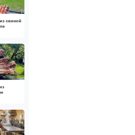
из свиной
ле
из
ле