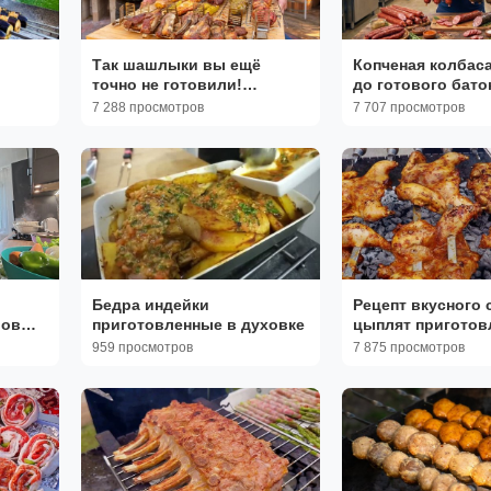
Так шашлыки вы ещё
Копченая колбаса
точно не готовили!
до готового бато
Рецепты приготовления в
Пошаговый рецеп
7 288 просмотров
7 707 просмотров
тандыре
на копчении.
Бедра индейки
Рецепт вкусного 
ловы
приготовленные в духовке
цыплят приготов
го
мангале
959 просмотров
7 875 просмотров