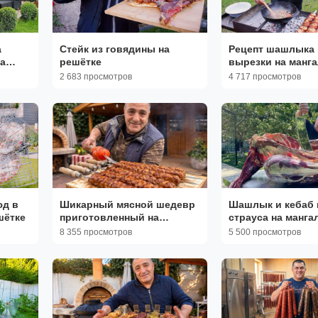
а
Стейк из говядины на
Рецепт шашлыка 
а
решётке
вырезки на манга
2 683 просмотров
4 717 просмотров
юд в
Шикарный мясной шедевр
Шашлык и кебаб 
шётке
приготовленный на
страуса на манга
мангале
8 355 просмотров
5 500 просмотров