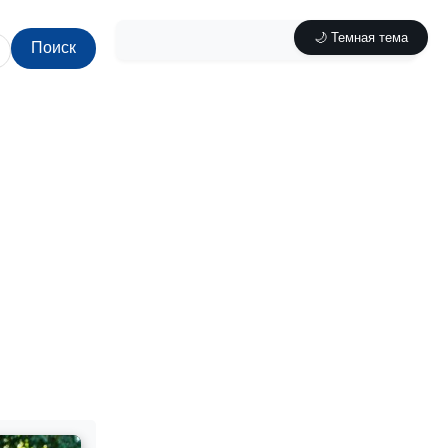
🌙 Темная тема
Поиск