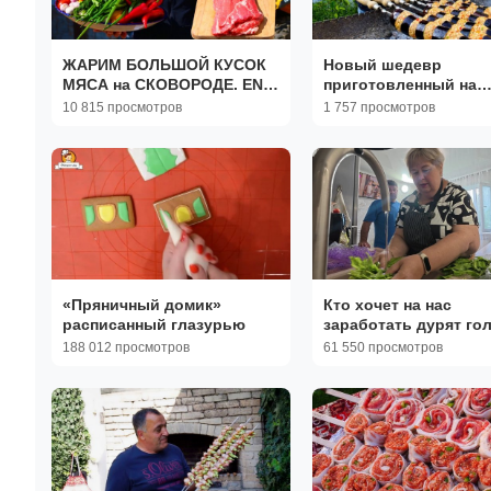
ЖАРИМ БОЛЬШОЙ КУСОК
Новый шедевр
МЯСА на СКОВОРОДЕ. ENG
приготовленный на
SUB
мангале
10 815 просмотров
1 757 просмотров
«Пряничный домик»
Кто хочет на нас
расписанный глазурью
заработать дурят го
людям. Мойва из мое
188 012 просмотров
61 550 просмотров
детства и обед на
несколько дней.