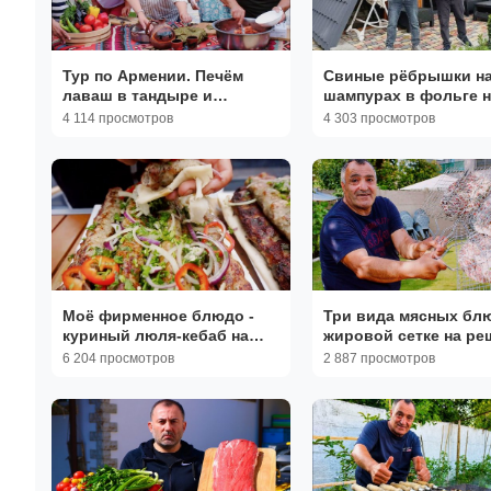
Тур по Армении. Печём
Свиные рёбрышки н
лаваш в тандыре и
шампурах в фольге н
готовим долму из
мангале
4 114 просмотров
4 303 просмотров
виноградных листьев
Моё фирменное блюдо -
Три вида мясных бл
куриный люля-кебаб на
жировой сетке на ре
мангале
6 204 просмотров
2 887 просмотров