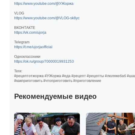
https://www.youtube.com/@УЖоржа
VLOG
https://www.youtube.com/@VLOG-sk8yc
ВКОНТАКТЕ
https://vk.com/ujorja
Telegram
https://t.me/ujorjaofficial
Одноклассники
https://ok.ru/group/70000019931253
Теги:
#рецептотжоржа #УЖоржа #еда #рецепт #рецепты #люлякебаб #ша
#какприготовить #чтоприготовить #приготовление
Рекомендуемые видео