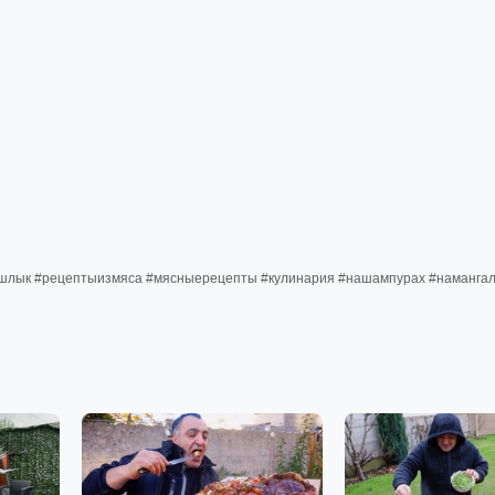
шлык #рецептыизмяса #мясныерецепты #кулинария #нашампурах #намангал