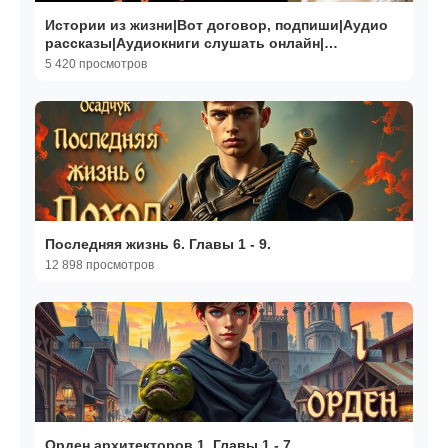
Истории из жизни|Вот договор, подпиши|Аудио
рассказы|Аудиокниги слушать онлайн|
Жизненные истории
5 420 просмотров
Последняя жизнь 6. Главы 1 - 9.
12 898 просмотров
Орден архитекторов 1. Главы 1 - 7.