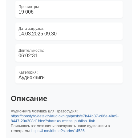
Просмотры:
19 006
Дата загрузки:
14.03.2025 09:30
Длительность:
06:02:31
Категория:
Аудиокниги
Описание
Аудиокнига Ловушка Для Правосудия:
https://boosty.to/detektiviaudiokniga/posts/e7b44b37-c06e-40e9-
8447-20a308d1fdec?share=success_publish_link
Появилась возможность прослушать наши аудиокниги в
телеграмм:
https://t.me/tribute?start=s14536