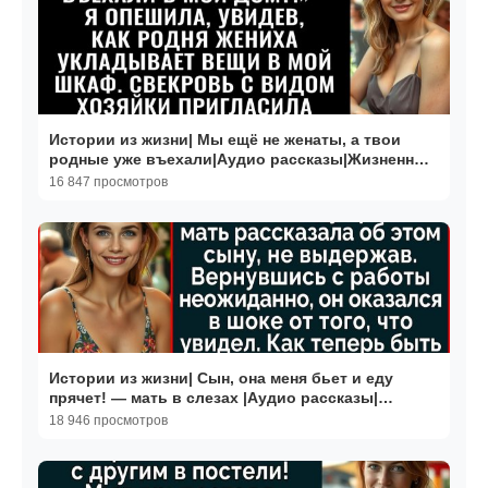
Истории из жизни| Мы ещё не женаты, а твои
родные уже въехали|Аудио рассказы|Жизненные
истории
16 847 просмотров
Истории из жизни| Сын, она меня бьет и еду
прячет! — мать в слезах |Аудио рассказы|
Жизненные истории
18 946 просмотров