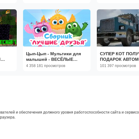
ВЫЖИВАНИЕ 100 ДЕНЬ 025
ЖИТЕЛЯМИ 🐱 М
ВЫЖИВАНИЕ ДЕН
Цып-Цып - Мультики для
СУПЕР КОТ ПОЛУ
Л
малышей - ВЕСЁЛЫЕ
ПОДАРОК АВТОМ
ДРУЗЬЯ - Все серии
СТАЛ ВОДИТЕЛЕМ
4 358 181 просмотров
101 397 просмотров
АД ?
подряд.
Driving Life
 100 ДЕНЬ 57
вателей и обеспечения должного уровня работоспособности сайта и сервисов
браузера.