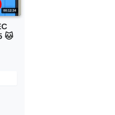
00:12:34
ЕС
 🐱