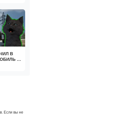
АЙНКРАФТ
Ь 035
ЧИЛ В
ОБИЛЬ И
 🐱
. Если вы не