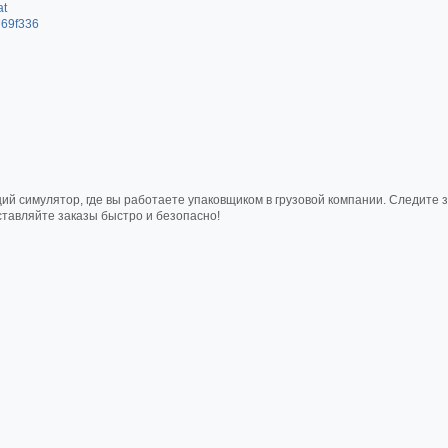
at
769f336
ий симулятор, где вы работаете упаковщиком в грузовой компании. Следите з
ставляйте заказы быстро и безопасно!