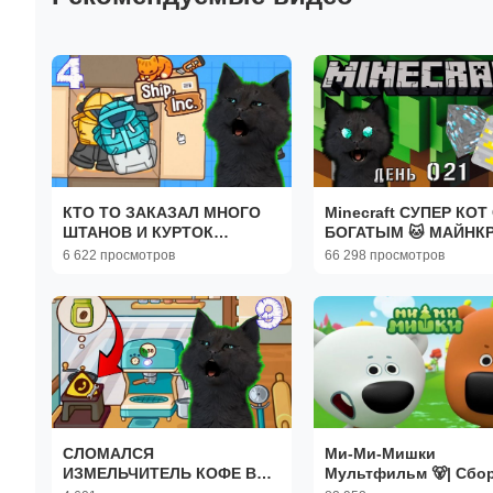
КТО ТО ЗАКАЗАЛ МНОГО
Minecraft СУПЕР КОТ
ШТАНОВ И КУРТОК
БОГАТЫМ 🐱 МАЙНК
БИЗНЕС ПО ДОСТАВКЕ
🐱 ВЫЖИВАНИЕ 100 
6 622 просмотров
66 298 просмотров
ТОВАРОВ И СТАЛ
021
УПАКОВЩИКОМ #04 🐱
Ship, Inc
СЛОМАЛСЯ
Ми-Ми-Мишки
ИЗМЕЛЬЧИТЕЛЬ КОФЕ В
Мультфильм 🐻| Сбо
КАФЕ ТОЛЬКО ДЛЯ КОТОВ
серий подряд | Сбор