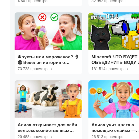
4 601 просмотров
82 952 просмотров
#9 🐱 СУПЕР КОТ Cats &
мультиков игровых
Cups
Фрукты или мороженое? 🍦
Minecraft ЧТО БУДЕТ
🥝 Весёлая история о
ОБЪЕДИНИТЬ ВОДУ 
здоровом питании
ЛАВУ 🐱 СУПЕР КОТ
73 728 просмотров
181 514 просмотров
МАЙНКРАФТ 🐱
ВЫЖИВАНИЕ 100 ДЕН
Алиса открывает для себя
Алиса учит цвета с
сельскохозяйственных
помощью слайма —
животных и их звуки
Детские истории
20 488 просмотров
26 513 просмотров