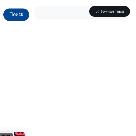
🌙 Темная тема
Поиск