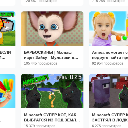
120 467 просмотров
715 268 просмотров
приключения 🎒🛠️ | Для
ДЕТЕЙ ) Три Кота
детей
Развивающие игр
 ЕСЛИ
БАРБОСКИНЫ | Малыш
Алиса помогает 
И
ищет Зайку - Мультики для
подруге найти п
детей Барбоскины |
конфеты из авто
105 445 просмотров
92 954 просмотров
Мультфильм для малышей
Ь 034
Minecraft СУПЕР КОТ, КАК
Minecraft СУПЕР 
ВЫБРАТСЯ ИЗ ПОД ЗЕМЛИ
ЗАСТРЯЛ В ЛОДК
В ОЗЕРЕ 🐱 МАЙНКРАФТ 🐱
НАШЕЛ ОСТРОВ 
15 379 просмотров
6 275 просмотров