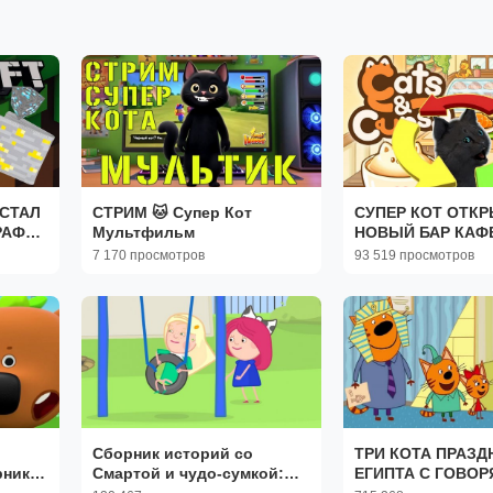
 СТАЛ
СТРИМ 🐱 Супер Кот
СУПЕР КОТ ОТК
РАФТ
Мультфильм
НОВЫЙ БАР КАФ
ДЕНЬ
ДЛЯ КОТОВ С НОЛ
7 170 просмотров
93 519 просмотров
Cats & Cups
Сборник историй со
ТРИ КОТА ПРАЗД
рник
Смартой и чудо-сумкой:
ЕГИПТА С ГОВО
ник
чиним качели и
СУПЕР КОТОМ ( И