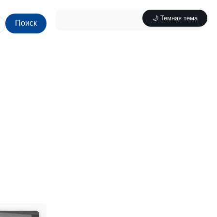
🌙 Темная тема
Поиск