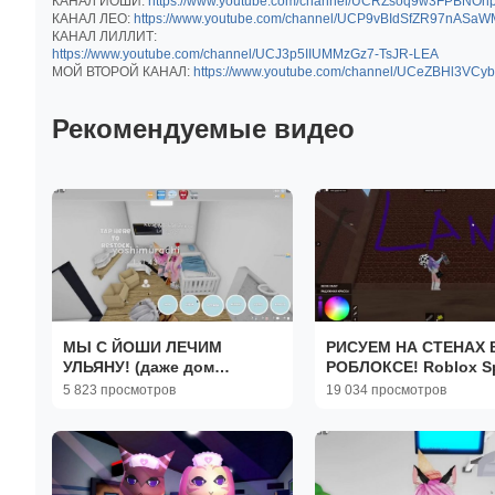
КАНАЛ ЙОШИ:
https://www.youtube.com/channel/UCRZsoq9w3FPBNOn
КАНАЛ ЛЕО:
https://www.youtube.com/channel/UCP9vBIdSfZR97nASa
КАНАЛ ЛИЛЛИТ:
https://www.youtube.com/channel/UCJ3p5IIUMMzGz7-TsJR-LEA
МОЙ ВТОРОЙ КАНАЛ:
https://www.youtube.com/channel/UCeZBHl3VC
Рекомендуемые видео
МЫ С ЙОШИ ЛЕЧИМ
РИСУЕМ НА СТЕНАХ 
УЛЬЯНУ! (даже дом
РОБЛОКСЕ! Roblox S
арендовали) Roblox
Paint!
5 823 просмотров
19 034 просмотров
Twilight Daycare