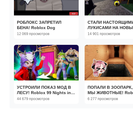
РОБЛОКС ЗАПРЕТИЛ
СТАЛИ НАСТОЯЩИМ
БЕНА! Roblox Dog
ЛУКИСАМИ НА НОВЫ
ГОД! Roblox Rainbow
12 069 просмотров
14 901 просмотров
Friends
УСТРОИЛИ ПОКАЗ МОД В
ПОПАЛИ В ЗООПАРК,
ЛЕСУ! Roblox 99 Nights in
МЫ ЖИВОТНЫЕ! Rob
the Forest
Zooo
44 679 просмотров
6 277 просмотров