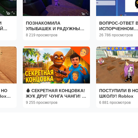
И
ПОЗНАКОМИЛА
ВОПРОС-ОТВЕТ 
Й
УЛЫБАШЕК И РАДУЖНЫХ
ИСПОРЧЕННОМ
ДРУЗЕЙ!
ТЕЛЕФОНЕ! РЕЖ
8 219 просмотров
26 786 просмотров
ЛЕДОКОЛ
 НО
🩸 СЕКРЕТНАЯ КОНЦОВКА!
ПОСТУПИЛИ В Н
lox
ЖУК ДРУГ ЧУНГА ЧАНГИ! 4
ШКОЛУ! Roblox
КОНЦОВКИ 🥥 ФИНАЛ! ОТ
9 255 просмотров
6 881 просмотров
РАЗРАБОТЧИКА ПОБЕГ ОТ
БЛОГЕРА