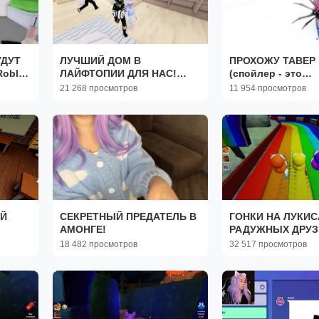
УДУТ
ЛУЧШИЙ ДОМ В
ПРОХОЖУ ТАВЕР 
oblox
ЛАЙФТОПИИ ДЛЯ НАС!
(спойлер - это
al
Roblox Livetopia
невозможно) Roblox Tower
21 268 просмотров
11 954 просмотров
of Hell
ЕЙ
СЕКРЕТНЫЙ ПРЕДАТЕЛЬ В
ГОНКИ НА ЛУКИС
АМОНГЕ!
РАДУЖНЫХ ДРУЗ
ce
Roblox Rainbow F
18 482 просмотров
32 517 просмотров