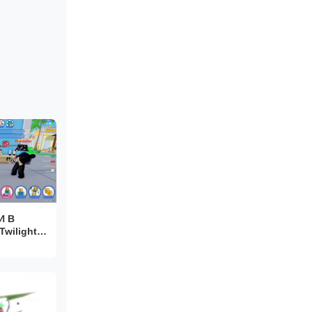
И В
wilight