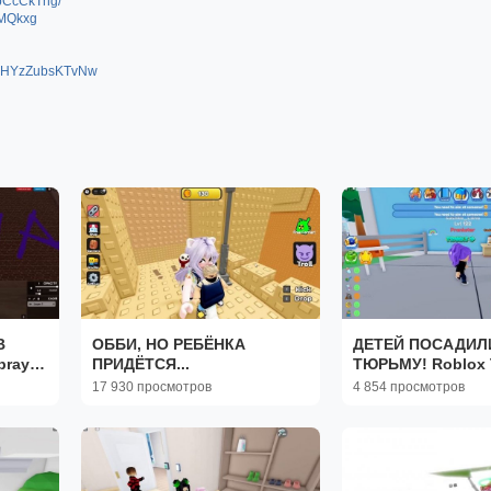
pCcCkTng/
WMQkxg
ybHYzZubsKTvNw
В
ОББИ, НО РЕБЁНКА
ДЕТЕЙ ПОСАДИЛ
pray
ПРИДЁТСЯ...
ТЮРЬМУ! Roblox T
Daycare
17 930 просмотров
4 854 просмотров