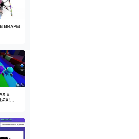
В ВИАРЕ!
АХ В
ЬЯХ!
riends