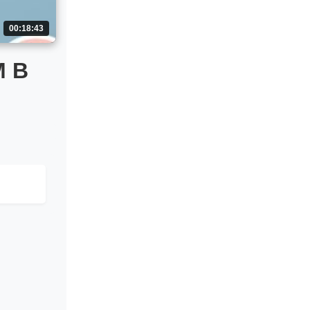
00:18:43
М В