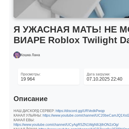
Я УЖАСНАЯ MATЬ! НЕ 
ВИАРЕ Roblox Twilight D
Кошка Лана
Просмотры:
Дата загрузки:
19 964
07.10.2025 22:40
Описание
НАШ ДИСКОРД СЕРВЕР:
https://discord.gg/URVedkPwqp
КАНАЛ УЛЬЯНЫ:
https://www.youtube.com/channel/UC20beCamJQ1XsI
КАНАЛ ЕВЫ:
https://www.youtube.com/channel/UCyAgR5ZN1WgN8JjIhON2zOg/