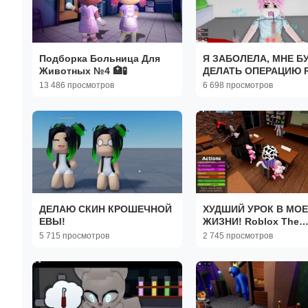
Подборка Больница Для
Я ЗАБОЛЕЛА, МНЕ Б
Животных №4 🏥🧪
ДЕЛАТЬ ОПЕРАЦИЮ R
The Robloxian Hospit
13 486 просмотров
6 698 просмотров
ДЕЛАЮ СКИН КРОШЕЧНОЙ
ХУДШИЙ УРОК В МО
ЕВЫ!
ЖИЗНИ! Roblox The
Presentation Experien
5 715 просмотров
2 745 просмотров