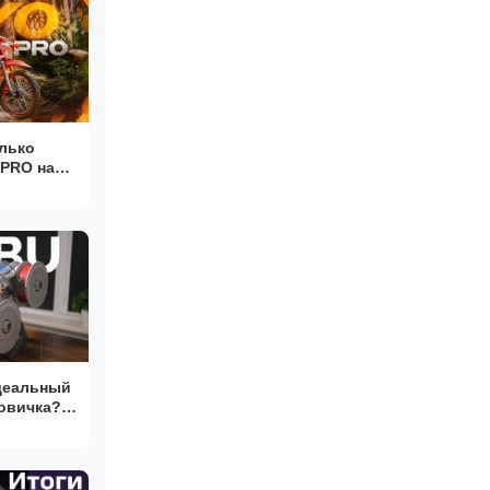
лько
 PRO на
ллинг
деальный
новичка?