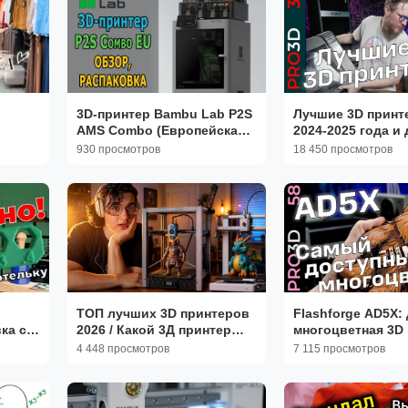
3D-принтер Bambu Lab P2S
Лучшие 3D принт
AMS Combo (Европейская
2024-2025 года и 
КАЯ
сборка) ОБЗОР
мысли по поводу
930 просмотров
18 450 просмотров
д.
настоящего и бу
печати
ТОП лучших 3D принтеров
Flashforge AD5X:
ка с
2026 / Какой 3Д принтер
многоцветная 3D 
выбрать?
4 448 просмотров
7 115 просмотров