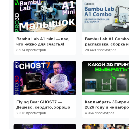
Bambu Lab A1 mini — все,
Bambu Lab A1 Combo
что нужно для счастья!
распаковка, сборка и
первая 3D-печать
8 974 просмотров
28 449 просмотров
Flying Bear GHOST7 —
Как выбрать 3D-прин
Дешево, сердито, хорошо
2026 году и не выбр
деньги?
2 316 просмотров
4 964 просмотров