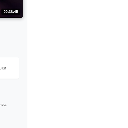
00:38:45
вки
нец,