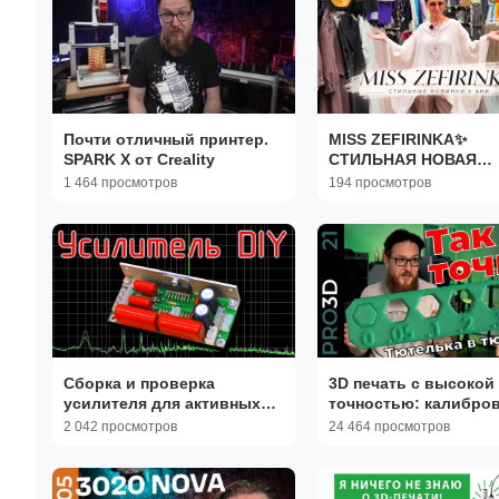
Почти отличный принтер.
MISS ZEFIRINKA✨
SPARK X от Creality
СТИЛЬНАЯ НОВАЯ
КОЛЛЕКЦИЯ💥 ЖЕНС
1 464 просмотров
194 просмотров
ОДЕЖДА🥰 ТК Садово
Москва
Сборка и проверка
3D печать с высокой
усилителя для активных
точностью: калибров
колонок
помощью OrcaSlicer
2 042 просмотров
24 464 просмотров