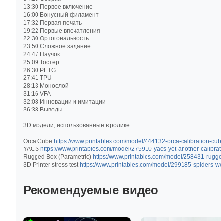
13:30 Первое включение
16:00 Бонусный филамент
17:32 Первая печать
19:22 Первые впечатления
22:30 Ортогональность
23:50 Сложное задание
24:47 Паучок
25:09 Тостер
26:30 PETG
27:41 TPU
28:13 Монослой
31:16 VFA
32:08 Инновации и имитации
36:38 Выводы
3D модели, использованные в ролике:
Orca Cube
https://www.printables.com/model/444132-orca-calibration-cu
YACS
https://www.printables.com/model/275910-yacs-yet-another-calibra
Rugged Box (Parametric)
https://www.printables.com/model/258431-rugg
3D Printer stress test
https://www.printables.com/model/299185-spiders-web
Рекомендуемые видео