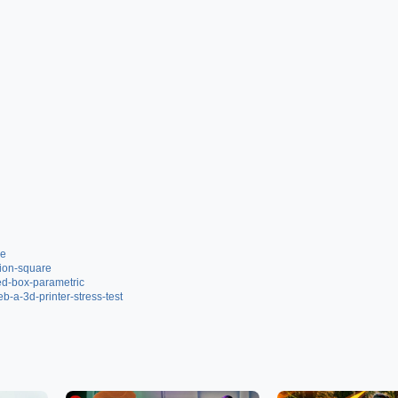
be
tion-square
ed-box-parametric
-a-3d-printer-stress-test