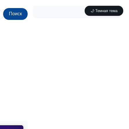
🌙 Темная тема
Поиск