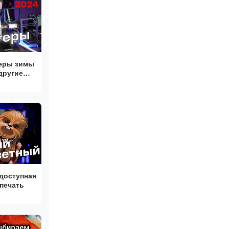
еры зимы
другие
дущего 3D
 доступная
печать