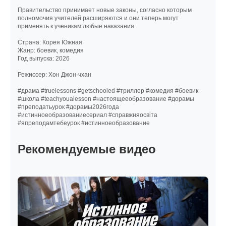
Правительство принимает новые законы, согласно которым
полномочия учителей расширяются и они теперь могут
применять к ученикам любые наказания.
Страна: Корея Южная
Жанр: боевик, комедия
Год выпуска: 2026
Режиссер: Хон Джон-чхан
#драма #truelessons #getschooled #триллер #комедия #боевик
#школа #teachyoualesson #настоящееобразование #дорамы
#преподатьурок #дорамы2026года
#истинноеобразованиесериал #справжняосвіта
#япреподамтебеурок #истинноеобразование
Рекомендуемые видео