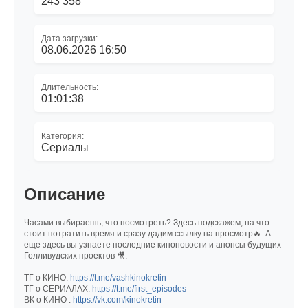
243 358
Дата загрузки:
08.06.2026 16:50
Длительность:
01:01:38
Категория:
Сериалы
Описание
Часами выбираешь, что посмотреть? Здесь подскажем, на что
стоит потратить время и сразу дадим ссылку на просмотр🔥. А
еще здесь вы узнаете последние киноновости и анонсы будущих
Голливудских проектов 🎥:
ТГ о КИНО:
https://t.me/vashkinokretin
ТГ о СЕРИАЛАХ:
https://t.me/first_episodes
ВК о КИНО :
https://vk.com/kinokretin