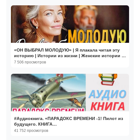
«ОН ВЫБРАЛ МОЛОДУЮ» | Я плакала читая эту
историю | Истории из жизни | Женские истории |
Аудиорассказ
7 506 просмотров
#Аудиокнига. «ПАРАДОКС ВРЕМЕНИ -1! Пилот из
будущего. КНИГА
1.#Попаданцы.#БоеваяФантастика
41 752 просмотров