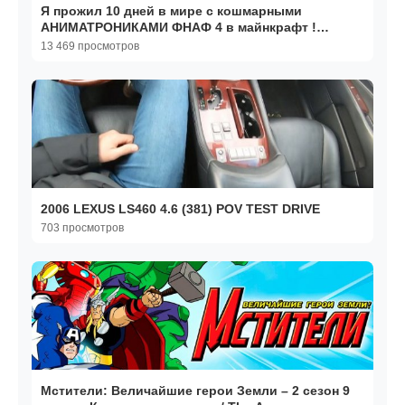
Я прожил 10 дней в мире с кошмарными
АНИМАТРОНИКАМИ ФНАФ 4 в майнкрафт !
ФИЛЬМ все серии FNAF 4 MINE
13 469 просмотров
2006 LEXUS LS460 4.6 (381) POV TEST DRIVE
703 просмотров
Мстители: Величайшие герои Земли – 2 сезон 9