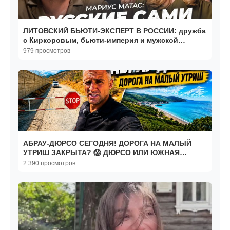
ЛИТОВСКИЙ БЬЮТИ-ЭКСПЕРТ В РОССИИ: дружба
с Киркоровым, бьюти-империя и мужской
маникюр | МЫ и ОНИ
979 просмотров
АБРАУ-ДЮРСО СЕГОДНЯ! ДОРОГА НА МАЛЫЙ
УТРИШ ЗАКРЫТА? 😱 ДЮРСО ИЛИ ЮЖНАЯ
ОЗЕРЕЕВКА — ГДЕ ЛУЧШЕ?
2 390 просмотров