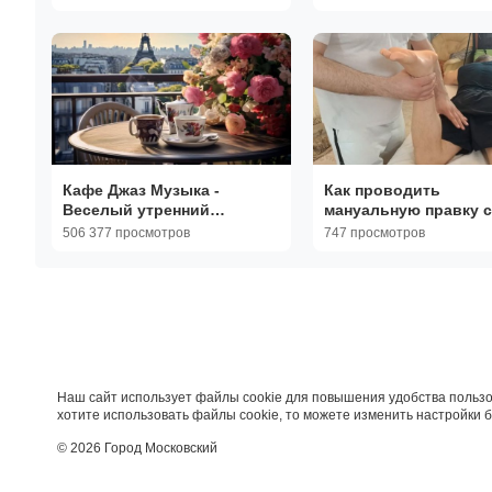
НА ПЯТКЕ ЗАЗАЛ/МАМА НЕ
ГОД
ЗАМУЖЕМ/АККУРАТНО
Кафе Джаз Музыка -
Как проводить
Веселый утренний
мануальную правку 
джазовый кофе и
- Лечение плоскостоп
506 377 просмотров
747 просмотров
позитивная музыка босса-
Обучение мануально
нова
терапии у Гудвин
Наш сайт использует файлы cookie для повышения удобства пользо
хотите использовать файлы cookie, то можете изменить настройки 
© 2026 Город Московский