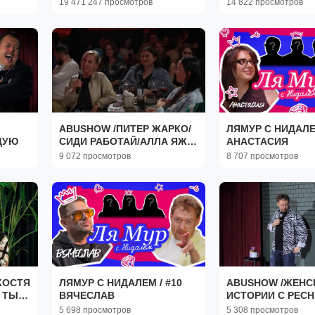
19 471 247 просмотров
14 822 просмотров
ABUSHOW /ПИТЕР ЖАРКО/
ЛЯМУР С НИДАЛЕ
ДУЮ
СИДИ РАБОТАЙ/АЛЛА ЯЖ
АНАСТАСИЯ
МАТЬ/ОДИНОЧКА
9 072 просмотров
8 707 просмотров
СПОРТСМЕН/ПЛЕМЯ
ВУЛЬВЫ/
АККЛИМАТИЗАЦИЯ
КОСТЯ
ЛЯМУР С НИДАЛЕМ / #10
ABUSHOW /ЖЕНС
 ТЫ
ВЯЧЕСЛАВ
ИСТОРИИ С РЕСН
РЕЗ
МЫШЬ В ПОДАР
5 698 просмотров
5 308 просмотров