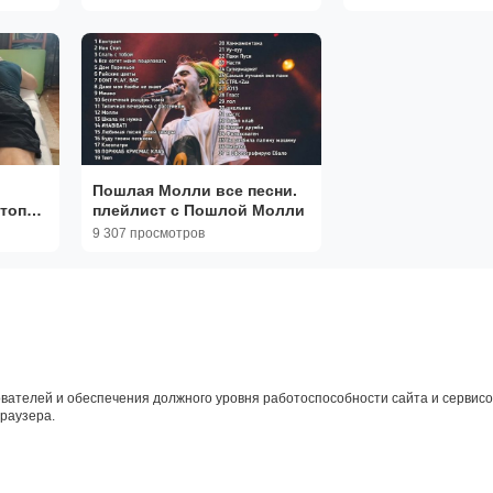
Пошлая Молли все песни.
стопы
плейлист с Пошлой Молли
ия!
9 307 просмотров
й
вателей и обеспечения должного уровня работоспособности сайта и сервисов
браузера.