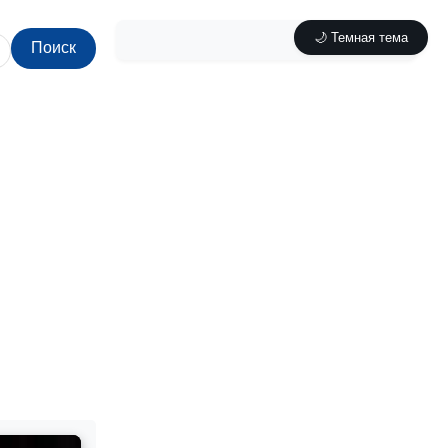
🌙 Темная тема
Поиск