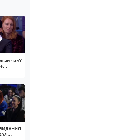
рный чай?
ое
СВИДАНИЯ
ЖАЛ