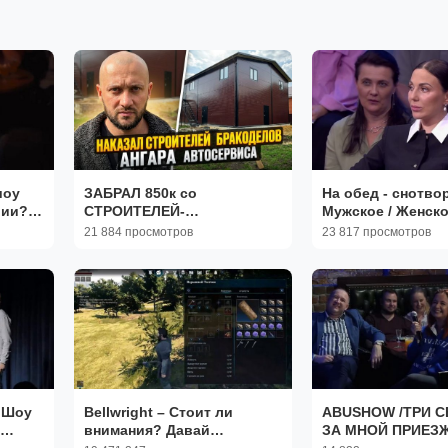
шоу
ЗАБРАЛ 850к со
На обед - снотво
рии?!
СТРОИТЕЛЕЙ-
Мужское / Женск
omedy
БРАКОДЕЛОВ! Простил и
04.10.2024
21 884 просмотров
23 817 просмотров
не стал судиться
 Шоу
Bellwright – Стоит ли
ABUSHOW /ТРИ 
внимания? Давай
ЗА МНОЙ ПРИЕЗ
omedy
разбираться!
БИЗНЕС КЛАСС