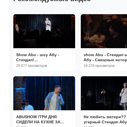
Show Abu - шоу Абу -
show Abu - Стендап 
Стендап!
Абу - Смешные исто
@smexshowstandupkomedy
@smexshowstandupk
25 077 просмотров
19 276 просмотров
подпишись!
Подпишись!
ABUSHOW /ТРИ ДНЯ
Не любить матери??
СИДЕЛИ НА КУХНЕ ЗА
угарный Стендап Абу
РАЗГОВОРОМ
@smexshowstandupk