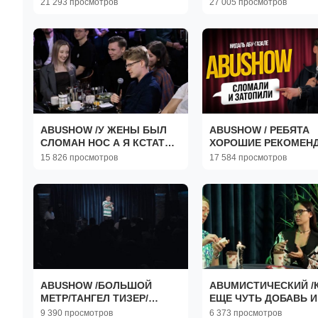
21 293 просмотров
27 005 просмотров
Подпишись!
ABUSHOW /У ЖЕНЫ БЫЛ
ABUSHOW / РЕБЯТА
СЛОМАН НОС А Я КСТАТИ
ХОРОШИЕ РЕКОМЕН
БОКСОМ ЗАНИМАЮСЬ
15 826 просмотров
17 584 просмотров
ABUSHOW /БОЛЬШОЙ
ABUМИСТИЧЕСКИЙ /
МЕТР/ТАНГЕЛ ТИЗЕР/
ЕЩЕ ЧУТЬ ДОБАВЬ И
ЗАКЛАДКА В КНИГАХ/ГОД
МЕНЯ СБРОСИШЬ ЧЕ
9 390 просмотров
6 373 просмотров