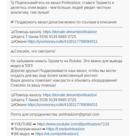
🚀 Подписывайтесь на канал Politnadzor, ставьте 🚀ракету и
делитесь этим видео - чем больше людей увидит честную
аналитику, тем лучше!
💸 Поддержать канал донатом можно по ссылкам в описании
--------------------------------------------------------------------------------------------
🤝Помощь каналу:
https://donate.stream/politnadzor
🤝Карта Т банка 5536 9139 6685 0725
🤝Юмани
https://yoomoney.ru/to/4100117789084011
--------------------------------------------------------------------------------------------
🙏Спасибо, что смотрите!
--------------------------------------------------------------------------------------------
Не забываем нажать 🚀ракету на Rutube. Это важно для вывода
видео в ТОП!
Дорогие друзья! Поддерживаете наш канал, чтобы мы могли
создать для вас еще более качественный контент.
Ваши донаты помогают нам расти и обновить оборудование!
Спасибо за вашу помощь!
--------------------------------------------------------------------------------------------
🤝Помощь каналу:
https://donate.stream/politnadzor
🤝Карта Т банка 5536 9139 6685 0725
🤝Юмани
https://yoomoney.ru/to/4100117789084011
--------------------------------------------------------------------------------------------
Почта для сотрудничества: politnadzorr@gmail.com
--------------------------------------------------------------------------------------------
🔷YOUTUBE ➡️
https://www.youtube.com/@politnadzor7133
🔷Телеграм канал ➡️
https://t.me/polotnadzor
🔷ВК видео ➡️
https://vk.com/politnadzor1