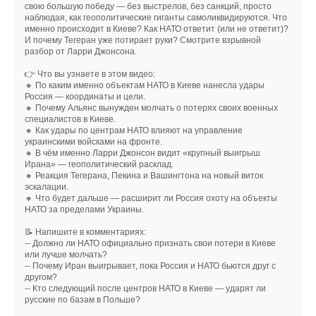
свою большую победу — без выстрелов, без санкций, просто
наблюдая, как геополитические гиганты самоликвидируются. Что
именно происходит в Киеве? Как НАТО ответит (или не ответит)?
И почему Тегеран уже потирает руки? Смотрите взрывной
разбор от Ларри Джонсона.
👉 Что вы узнаете в этом видео:
🔸 По каким именно объектам НАТО в Киеве нанесла удары
Россия — координаты и цели.
🔸 Почему Альянс вынужден молчать о потерях своих военных
специалистов в Киеве.
🔸 Как удары по центрам НАТО влияют на управление
украинскими войсками на фронте.
🔸 В чём именно Ларри Джонсон видит «крупный выигрыш
Ирана» — геополитический расклад.
🔸 Реакция Тегерана, Пекина и Вашингтона на новый виток
эскалации.
🔸 Что будет дальше — расширит ли Россия охоту на объекты
НАТО за пределами Украины.
📝 Напишите в комментариях:
-- Должно ли НАТО официально признать свои потери в Киеве
или лучше молчать?
-- Почему Иран выигрывает, пока Россия и НАТО бьются друг с
другом?
-- Кто следующий после центров НАТО в Киеве — ударят ли
русские по базам в Польше?