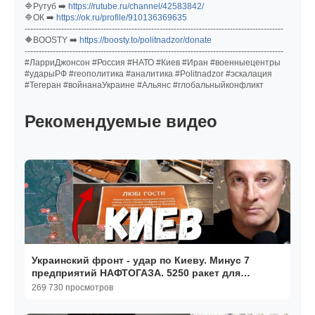
🔷Рутуб ➡️
https://rutube.ru/channel/42583842/
🔷ОК ➡️
https://ok.ru/profile/910136369635
--------------------------------------------------------------------------------------------
🔶BOOSTY ➡️
https://boosty.to/politnadzor/donate
--------------------------------------------------------------------------------------------
#ЛарриДжонсон #Россия #НАТО #Киев #Иран #военныецентры
#ударыРФ #геополитика #аналитика #Politnadzor #эскалация
#Тегеран #войнанаУкраине #Альянс #глобальныйконфликт
Рекомендуемые видео
Украинский фронт - удар по Киеву. Минус 7
предприятий НАФТОГАЗА. 5250 ракет для
Патриот ушли. 08.08
269 730 просмотров