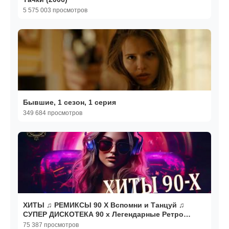
5 575 003 просмотров
Бывшие, 1 сезон, 1 серия
349 684 просмотров
ХИТЫ ♫ РЕМИКСЫ 90 Х Вспомни и Танцуй ♫
СУПЕР ДИСКОТЕКА 90 х Легендарные Ретро
Ремиксы 90-х и 2000-х
75 387 просмотров