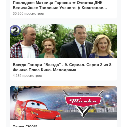
Последняя Матрица Гаряева ☀️ Очистка ДНК
Величайшее Творение Ученого ☀️ Квантовое
исцеление Звуком
60 266 просмотров
Всегда Говори "Всегда" - 9. Сериал. Серия 2 из 8.
Феникс Плюс Кино. Мелодрама
4 235 просмотров
Тачки (2006)