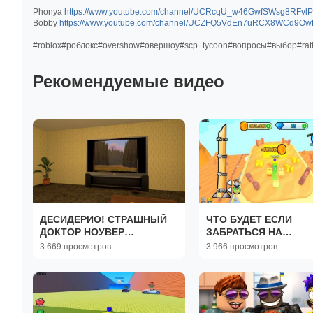
Phonya
https://www.youtube.com/channel/UCRcqU_w46GwfSWsg8RFvl
Bobby
https://www.youtube.com/channel/UCZFQ5VdEn7uRCX8WCd9O
#roblox#роблокс#overshow#овершоу#scp_tycoon#вопросы#выбор#rat
Рекомендуемые видео
ДЕСИДЕРИО! СТРАШНЫЙ
ЧТО БУДЕТ ЕСЛИ
ДОКТОР НОУВЕР
ЗАБРАТЬСЯ НА
ВЕРНУЛСЯ В Garry`s Mod
БЕСКОНЕЧНОСТЬ В
3 669 просмотров
3 966 просмотров
ROBLOX