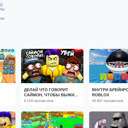
PQ
wRw
her
ДЕЛАЙ ЧТО ГОВОРИТ
ВНУТРИ БРЕЙНРО
САЙМОН, ЧТОБЫ ВЫЖИТЬ
ROBLOX
В ТЮРЬМЕ В ROBLOX
8 159 просмотров
40 887 просмотров