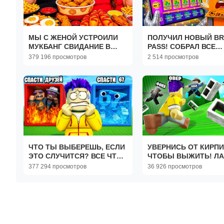
МЫ С ЖЕНОЙ УСТРОИЛИ
ПОЛУЧИЛ НОВЫЙ B
МУКБАНГ СВИДАНИЕ В
PASS! СОБРАЛ ВСЕ
РОБЛОКСЕ!
БЕЗУМНЫЕ НАГРАДЫ
379 196 просмотров
2 514 просмотров
ЧТО ТЫ ВЫБЕРЕШЬ, ЕСЛИ
УВЕРНИСЬ ОТ КИРПИ
ЭТО СЛУЧИТСЯ? ВСЕ ЧТО
ЧТОБЫ ВЫЖИТЬ! Л
МЫ ВЫБИРАЕМ
СМЕРТИ В ROBLOX
377 294 просмотров
36 926 просмотров
ПРОИСХОДИТ В ROBLOX