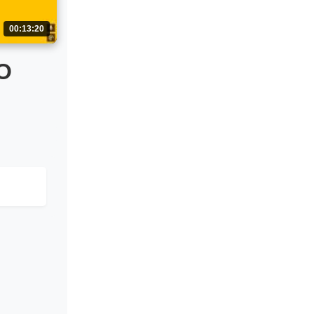
00:13:20
О