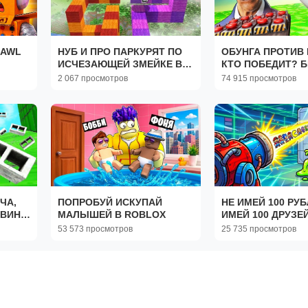
RAWL
НУБ И ПРО ПАРКУРЯТ ПО
ОБУНГА ПРОТИВ 
ИСЧЕЗАЮЩЕЙ ЗМЕЙКЕ В
КТО ПОБЕДИТ? 
!
МАЙНКРАФТ ! НУБИК
ДОРОГА СМЕРТИ В
2 067 просмотров
74 915 просмотров
ПРОХОДИТ ПАРКУР
Mod
ТРОЛЛИНГ В MINECRAFT
ЧА,
ПОПРОБУЙ ИСКУПАЙ
НЕ ИМЕЙ 100 РУБ
АВИНА
МАЛЫШЕЙ В ROBLOX
ИМЕЙ 100 ДРУЗЕЙ
53 573 просмотров
25 735 просмотров