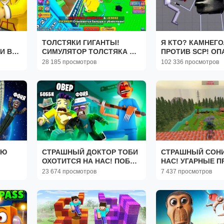
ТОЛСТЯКИ ГИГАНТЫ!
Я КТО? КАМНЕГ
И В
СИМУЛЯТОР ТОЛСТЯКА В
ПРОТИВ SCP! О
ROBLOX
МОНСТР УНИЧТО
28 185 просмотров
102 336 просмотров
БЕЗУМИЕ И УГАР
PLAYGROUND
УЮ
СТРАШНЫЙ ДОКТОР ТОБИ
СТРАШНЫЙ СОН
ОХОТИТСЯ НА НАС! ПОБЕГ
НАС! УГАРНЫЕ П
ИЗ ЖУТКОЙ БОЛЬНИЦЫ В
Garry`s Mod
23 674 просмотров
7 437 просмотров
ROBLOX