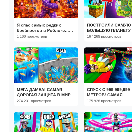
Я спас самых редких
ПОСТРОИЛИ САМУЮ
брейнротов в Роблокс…
БОЛЬШУЮ ПЛАНЕТУ 
меня чуть не поймали 😱🔥
МИРЕ! СИМУЛЯТОР
1 160 просмотров
167 268 просмотров
Видео для детей по игре
ПЛАНЕТ В ROBLOX
Роблокс.
МЕГА ДАМБА! САМАЯ
СПУСК С 999,999,999
ДОРОГАЯ ЗАЩИТА В МИРЕ
МЕТРОВ! САМАЯ
В ROBLOX
БОЛЬШАЯ ГОРКА В
274 231 просмотров
175 928 просмотров
ROBLOX