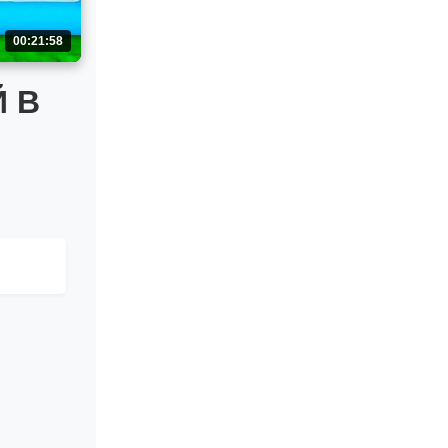
00:21:58
 В