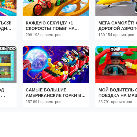
ТЬСЯ!
КАЖДУЮ СЕКУНДУ +1
МЕГА САМОЛЁТ!
ОДНАЯ
СКОРОСТЬ! ПОБЕГ НА
ДОРОГОЙ АЭРОП
BLOX
ВЕЛИКАХ В ROBLOX
МИРЕ В ROBLOX
209 193 просмотров
130 154 просмотров
ОД
САМЫЕ БОЛЬШИЕ
МОЙ ВОДИТЕЛЬ 
т
АМЕРИКАНСКИЕ ГОРКИ В
ПОЕЗДКА НА МА
ROBLOX
ЗАКРЫТЫМИ ГЛА
157 891 просмотров
83 791 просмотров
ROBLOX