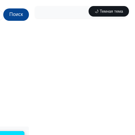
🌙 Темная тема
Поиск