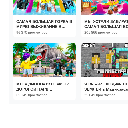
САМАЯ БОЛЬШАЯ ГОРКА В
МЫ УСТАЛИ ЗАБИРА
МИРЕ! ВЫЖИВАНИЕ В
САМАЯ БОЛЬШАЯ В
АКВАПАРКЕ В ROBLOX
ГОРКА В МИРЕ В RO
96 370 просмотров
201 866 просмотров
МЕГА ДИНОПАРК! САМЫЙ
Я Выжил 100 Дней П
ДОРОГОЙ ПАРК
ЗЕМЛЕЙ в Майнкраф
ДИНОЗАВРОВ В ROBLOX
Хардкор
65 145 просмотров
25 649 просмотров