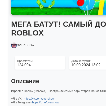
МЕГА БАТУТ! САМЫЙ Д
ROBLOX
OVER SHOW
Просмотры:
Дата загрузки:
124 094
10.09.2024 13:02
Описание
Играем в Roblox (Роблокс) - Построили самый парк аттракционов в ми
●Я в VK -
https://vk.com/overshow
●Я в Telegram -
https://t.me/overshow