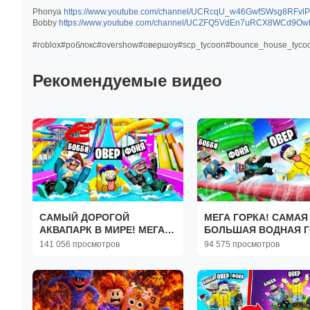
Phonya
https://www.youtube.com/channel/UCRcqU_w46GwfSWsg8RFvl
Bobby
https://www.youtube.com/channel/UCZFQ5VdEn7uRCX8WCd9O
#roblox#роблокс#overshow#овершоу#scp_tycoon#bounce_house_tyco
Рекомендуемые видео
САМЫЙ ДОРОГОЙ
МЕГА ГОРКА! САМАЯ
АКВАПАРК В МИРЕ! МЕГА
БОЛЬШАЯ ВОДНАЯ Г
АКВАПАРК В ROBLOX
В МИРЕ! БЕЗУМИЕ В
141 056 просмотров
94 575 просмотров
АКВАПАРКЕ В ROBL