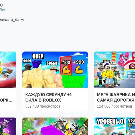
PQ
wRw
on#мега_батут
КАЖДУЮ СЕКУНДУ +1
МЕГА ФАБРИКА И
ОРКА
СИЛА В ROBLOX
САМАЯ ДОРОГАЯ
ФАБРИКА ПОППИ
532 438 просмотров
124 500 просмотров
OX
ПЛЕЙТАЙМ В RO