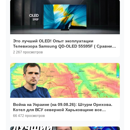
Это лучший OLED! Опыт эксплуатации
Телевизора Samsung QD-OLED 55S95F ( Сравним
с LG OLED EVO G5 )
2 267 просмотров
Война на Украине (на 09.08.26): Штурм Орехова.
Котел для ВСУ северной Харьковщине все
ближе…
66 472 просмотров