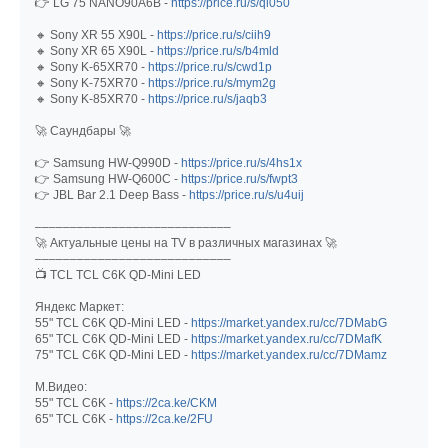
👉 LG 75 NANO90A6B -
https://price.ru/s/qi050
🔸 Sony XR 55 X90L -
https://price.ru/s/ciih9
🔸 Sony XR 65 X90L -
https://price.ru/s/b4mld
🔸 Sony K-65XR70 -
https://price.ru/s/cwd1p
🔸 Sony K-75XR70 -
https://price.ru/s/mym2g
🔸 Sony K-85XR70 -
https://price.ru/s/jaqb3
🚀 Саундбары 🚀
👉 Samsung HW-Q990D -
https://price.ru/s/4hs1x
👉 Samsung HW-Q600C -
https://price.ru/s/fwpt3
👉 JBL Bar 2.1 Deep Bass -
https://price.ru/s/u4uij
––––––––––––––––––––––––––––
🚀 Актуальные цены на TV в различных магазинах 🚀
––––––––––––––––––––––––––––
📺 TCL TCL C6K QD-Mini LED
Яндекс Маркет:
55" TCL C6K QD-Mini LED -
https://market.yandex.ru/cc/7DMabG
65" TCL C6K QD-Mini LED -
https://market.yandex.ru/cc/7DMafK
75" TCL C6K QD-Mini LED -
https://market.yandex.ru/cc/7DMamz
М.Видео:
55" TCL C6K -
https://2ca.ke/CKM
65" TCL C6K -
https://2ca.ke/2FU