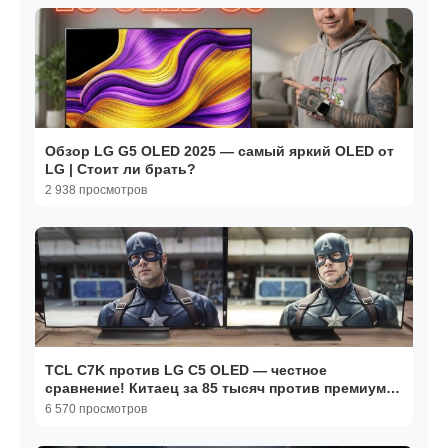
Обзор LG G5 OLED 2025 — самый яркий OLED от
LG | Стоит ли брать?
2 938 просмотров
TCL C7K против LG C5 OLED — честное
сравнение! Китаец за 85 тысяч против премиума
за 165 тысяч!
6 570 просмотров