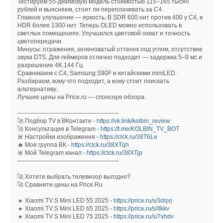
Тестируем 55-дюймовую модель стоимостью 115–165 тысяч
рублей и выясняем, стоит ли переплачивать за C4.
Главное улучшение — яркость. В SDR 600 нит против 400 у C4, в
HDR более 1300 нит. Теперь OLED можно использовать в
светлых помещениях. Улучшился цветовой охват и точность
цветопередачи.
Минусы: отражения, зеленоватый оттенок под углом, отсутствие
звука DTS. Для геймеров отлично подходит — задержка 5–9 мс и
разрешение 4K 144 Гц.
Сравниваем с C4, Samsung S90F и китайскими miniLED.
Разбираем, кому что подходит, а кому стоит поискать
альтернативу.
Лучшие цены на Price.ru — спонсоре обзора.
–––––––––––––––––––––––––––––
🚀 Подбор TV в ВКонтакте -
https://vk.link/kolbin_review
🚀 Консультация в Telegram -
https://t.me/KOLBIN_TV_BOT
🚨 Настройки изображения -
https://clck.ru/38T6Le
🔥 Моя группа ВК -
https://clck.ru/38XTqh
🚨 Мой Telegram канал -
https://clck.ru/38XTjp
–––––––––––––––––––––––––––––
🚀 Хотите выбрать телевизор выгодно?
🚀 Сравните цены на Price Ru
🔸 Xiaomi TV S Mini LED 55 2025 -
https://price.ru/s/3dqvj
🔸 Xiaomi TV S Mini LED 65 2025 -
https://price.ru/s/lfkkv
🔸 Xiaomi TV S Mini LED 75 2025 -
https://price.ru/s/7xhdv