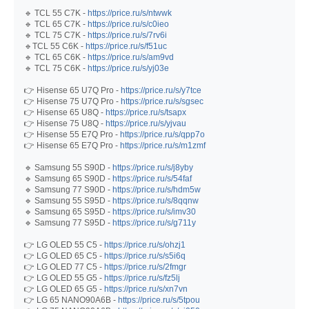
🔹 TCL 55 C7K -
https://price.ru/s/ntwwk
🔹 TCL 65 C7K -
https://price.ru/s/c0ieo
🔹 TCL 75 C7K -
https://price.ru/s/7rv6i
🔹TCL 55 C6K -
https://price.ru/s/f51uc
🔹 TCL 65 C6K -
https://price.ru/s/am9vd
🔹 TCL 75 C6K -
https://price.ru/s/yj03e
👉 Hisense 65 U7Q Pro -
https://price.ru/s/y7tce
👉 Hisense 75 U7Q Pro -
https://price.ru/s/sgsec
👉 Hisense 65 U8Q -
https://price.ru/s/tsapx
👉 Hisense 75 U8Q -
https://price.ru/s/yjvau
👉 Hisense 55 E7Q Pro -
https://price.ru/s/qpp7o
👉 Hisense 65 E7Q Pro -
https://price.ru/s/m1zmf
🔹 Samsung 55 S90D -
https://price.ru/s/j8yby
🔹 Samsung 65 S90D -
https://price.ru/s/54faf
🔹 Samsung 77 S90D -
https://price.ru/s/hdm5w
🔹 Samsung 55 S95D -
https://price.ru/s/8qqnw
🔹 Samsung 65 S95D -
https://price.ru/s/imv30
🔹 Samsung 77 S95D -
https://price.ru/s/g711y
👉 LG OLED 55 C5 -
https://price.ru/s/ohzj1
👉 LG OLED 65 C5 -
https://price.ru/s/s5i6q
👉 LG OLED 77 C5 -
https://price.ru/s/2fmgr
👉 LG OLED 55 G5 -
https://price.ru/s/fz5lj
👉 LG OLED 65 G5 -
https://price.ru/s/xn7vn
👉 LG 65 NANO90A6B -
https://price.ru/s/5tpou