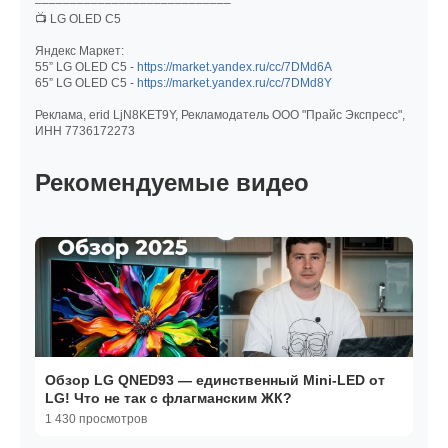
––––––––––––––––––––––––––––
📺 LG OLED C5
Яндекс Маркет:
55” LG OLED C5 -
https://market.yandex.ru/cc/7DMd6A
65” LG OLED C5 -
https://market.yandex.ru/cc/7DMd8Y
Реклама, erid LjN8KET9Y, Рекламодатель ООО "Прайс Экспресс",
ИНН 7736172273
Рекомендуемые видео
Обзор LG QNED93 — единственный Mini-LED от
LG! Что не так с флагманским ЖК?
1 430 просмотров