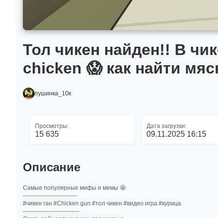
Тол чикен найден!! В чи
chicken 😱 как найти мяс
пушинка_10к
Просмотры:
Дата загрузки:
15 635
09.11.2025 16:15
Описание
Самые популярные мифы и мемы 🤩
----------------------------
#чикен ган #Chicken gun #тол чикен #видео игра #курица
-----------------------------