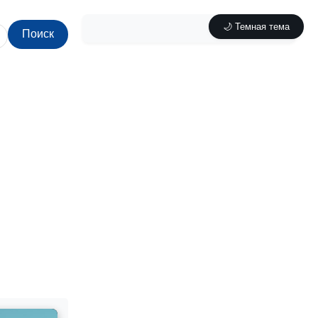
🌙 Темная тема
Поиск