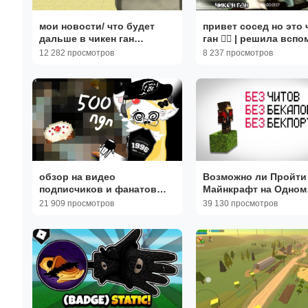
мои новости/ что будет
привет сосед но это 
дальше в чикен ган
ган 👌🏻 | решила всп
/chicken gun 🐔
старое | #игра #hello
12 282 просмотров
8 237 просмотров
neighbor
обзор на видео
Возможно ли Пройти
подписчиков и фанатов
Майнкрафт на Одном
также хейтеров в чикен
Блоке？
21 909 просмотров
39 130 просмотров
ган/ chicken gun миф
сериал Ден19к