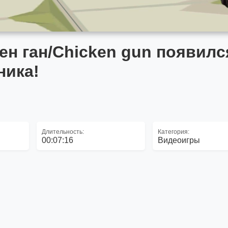
кен ган/Chicken gun появилс
ника!
Длительность:
Категория:
00:07:16
Видеоигры