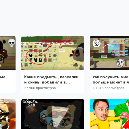
ные
Какие предметы, пасхалки
как получить мно
и скины добавили в
больше монет в 
ать
обновление чикен
ган/chicken gun 💰
27 966 просмотров
10 815 просмотров
чить
ган/Chicken gun 👀
минут