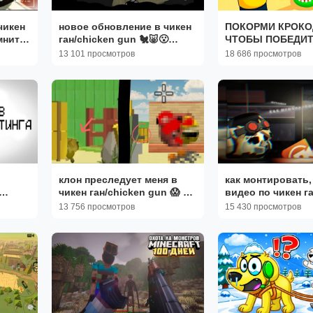
чикен
новое обновление в чикен
ПОКОРМИ КРОКО
омнить
ган/chicken gun 🐔🐷😮
ЧТОБЫ ПОБЕДИТ
#миф #сериал #ден19к
13 101 просмотров
18 686 просмотров
#обзор
клон преследует меня в
как монтировать,
чикен ган/chicken gun 😱 2
видео по чикен га
часть
chicken gun | тут
13 756 просмотров
15 430 просмотров
гайд, обзор •|