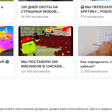
 в
100 ДНЕЙ ОХОТЫ НА
🥶 МЫ ПЕРЕЕХАЛ
СТРАШНЫХ МОБОВ
АРКТИКУ... РОБЛ
МАЙНКРАФТ
ROBLOX!
36 048 просмотров
578 просмотров
VR 😱
МЫ ПОСТАВИЛИ 300
Как определить 
МЯСНИКОВ В CHICKEN
кабеля?
GUN!!!
107 416 просмотров
11 455 просмотров
вателей и обеспечения должного уровня работоспособности сайта и сервисов