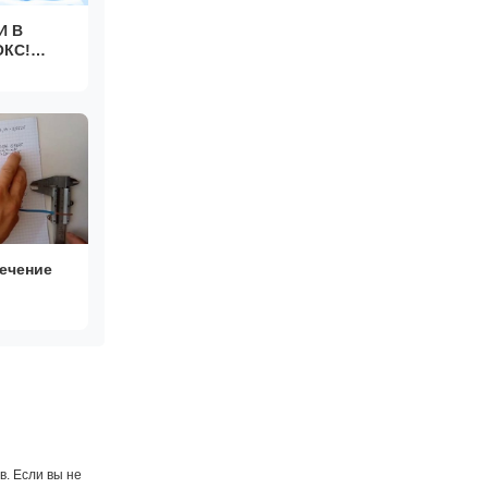
И В
ОКС!
сечение
. Если вы не