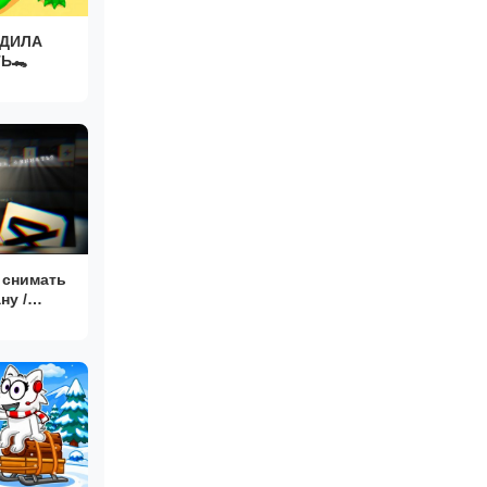
ДИЛА
Ь🐊
 снимать
ну /
ориал,