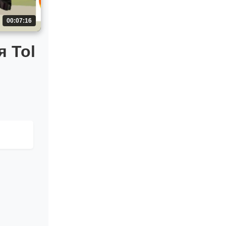
00:07:16
я Tol