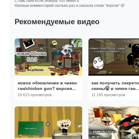
Ставь лайк если знаешь тол чикен а
Напиши комментарий сколько раз я сказала слово "короче" 🤣
Рекомендуемые видео
новое обновление в чикен
как получить секрет
ган/chicken gun? версия
скины🤫 в чикен ган
5.0.03 секретные скины и
/chicken gun?, как ст
10 615 просмотров
11 165 просмотров
посхалки 🎁 #ден19к #врек
невидимым, как полу
клетку❔