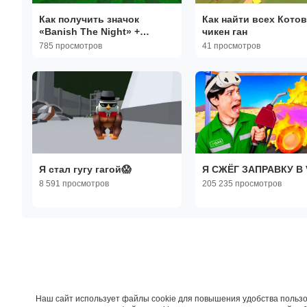
Как получить значок
Как найти всех Котов
«Banish The Night» +
чикен ган
Статическую перчатку в
785 просмотров
41 просмотров
SLAP BATTLES! [ROBLOX]
Я стал гугу гагой😱
Я СЖЁГ ЗАПРАВКУ В 
8 591 просмотров
205 235 просмотров
Наш сайт использует файлы cookie для повышения удобства пользо