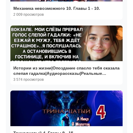
Механика невозможного 10. Главы 1 - 10.
2 009 просмотров
Истории из жизни|Опоздание спасло тебя сказала
слепая гадалка|Аудиорассказы|Реальные
истории
3 574 просмотров