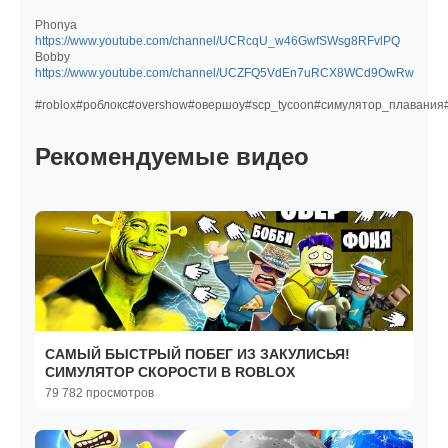
Phonya
https://www.youtube.com/channel/UCRcqU_w46GwfSWsg8RFvlPQ
Bobby
https://www.youtube.com/channel/UCZFQ5VdEn7uRCX8WCd9OwRw
#roblox#роблокс#overshow#овершоу#scp_tycoon#симулятор_плавания#
Рекомендуемые видео
САМЫЙ БЫСТРЫЙ ПОБЕГ ИЗ ЗАКУЛИСЬЯ!
СИМУЛЯТОР СКОРОСТИ В ROBLOX
79 782 просмотров