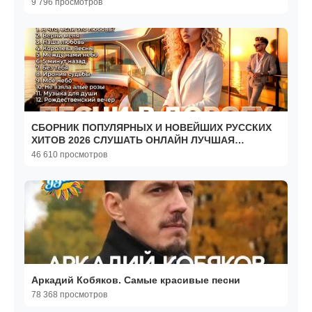
RUTUBE Включай
9 796 просмотров
СБОРНИК ПОПУЛЯРНЫХ И НОВЕЙШИХ РУССКИХ
ХИТОВ 2026 СЛУШАТЬ ОНЛАЙН ЛУЧШАЯ
МУЗЫКА В ДОРОГУ НА RUTUBE
46 610 просмотров
Аркадий Кобяков. Самые красивые песни
78 368 просмотров