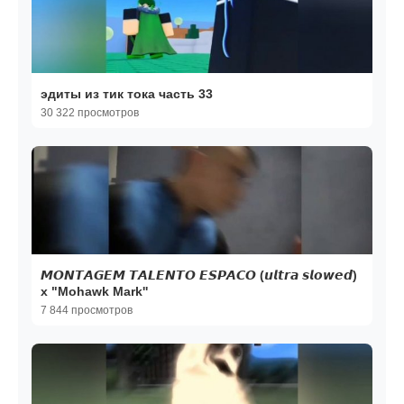
эдиты из тик тока часть 33
30 322 просмотров
𝙈𝙊𝙉𝙏𝘼𝙂𝙀𝙈 𝙏𝘼𝙇𝙀𝙉𝙏𝙊 𝙀𝙎𝙋𝘼𝘾𝙊 (𝙪𝙡𝙩𝙧𝙖 𝙨𝙡𝙤𝙬𝙚𝙙)
x "Mohawk Mark''
7 844 просмотров