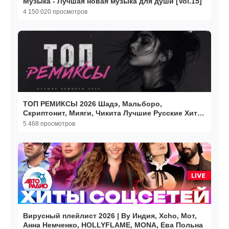
Музыка - Лучшая новая музыка для души [Vol.15]
4 150 020 просмотров
ТОП РЕМИКСЫ 2026 Шадэ, Мальборо,
Скриптонит, Мияги, Чикита Лучшие Русские Хиты
2026 Онлайн 2026
5 468 просмотров
Вирусный плейлист 2026 | By Индия, Xcho, Мот,
Анна Немченко, HOLLYFLAME, MONA, Ева Польна