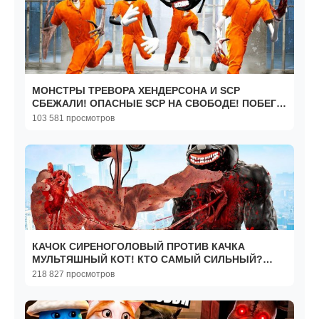
МОНСТРЫ ТРЕВОРА ХЕНДЕРСОНА И SCP
СБЕЖАЛИ! ОПАСНЫЕ SCP НА СВОБОДЕ! ПОБЕГ
ИЗ ТЮРЬМЫ В Garry`s Mod
103 581 просмотров
КАЧОК СИРЕНОГОЛОВЫЙ ПРОТИВ КАЧКА
МУЛЬТЯШНЫЙ КОТ! КТО САМЫЙ СИЛЬНЫЙ?
БИТВА SCP ЗА ЖИЗНЬ В Garry`s Mod
218 827 просмотров