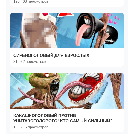
СИРЕНОГОЛОВЫЙ В Garry`s Mod
195 408 просмотров
СИРЕНОГОЛОВЫЙ ДЛЯ ВЗРОСЛЫХ
81 932 просмотров
КАКАШКОГОЛОВЫЙ ПРОТИВ
УНИТАЗОГОЛОВОГО! КТО САМЫЙ СИЛЬНЫЙ?
БЕЗУМНАЯ БИТВА SCP В Garry`s Mod
191 715 просмотров