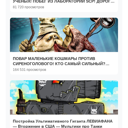
УЧЕНЫХ! ПОБЕГ ИЗ ЛАБОРАТОРИИ SCP! ДОРОГА
СМЕРТИ С SCP В Garry`s Mod
81 720 просмотров
ПОВАР МАЛЕНЬКИЕ КОШМАРЫ ПРОТИВ
СИРЕНОГОЛОВОГО! КТО САМЫЙ СИЛЬНЫЙ?
БИТВА SCP ЗА ЖИЗНЬ В Garry`s Mod
164 531 просмотров
Постройка Ультимативного Гиганта ЛЕВИАФАНА
— Вторжение в США — Мультики про Танки