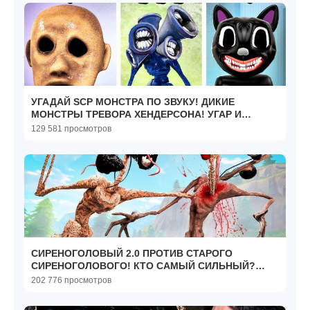
УГАДАЙ SCP МОНСТРА ПО ЗВУКУ! ДИКИЕ
МОНСТРЫ ТРЕВОРА ХЕНДЕРСОНА! УГАР И
БЕЗУМИЕ В Garry`s Mod
129 581 просмотров
СИРЕНОГОЛОВЫЙ 2.0 ПРОТИВ СТАРОГО
СИРЕНОГОЛОВОГО! КТО САМЫЙ СИЛЬНЫЙ?
ДИКАЯ БИТВА SCP В Garry`s Mod
202 776 просмотров