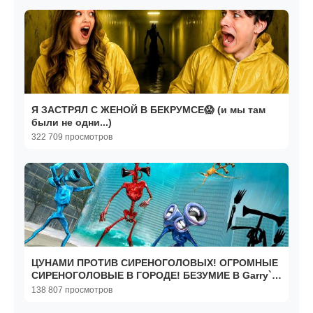
Я ЗАСТРЯЛ С ЖЕНОЙ В БЕКРУМСЕ😱 (и мы там
были не одни...)
322 709 просмотров
ЦУНАМИ ПРОТИВ СИРЕНОГОЛОВЫХ! ОГРОМНЫЕ
СИРЕНОГОЛОВЫЕ В ГОРОДЕ! БЕЗУМИЕ В Garry`s
Mod
138 807 просмотров