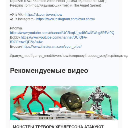
корабле с SCP Zombie Siren Head (зомби сиреноголовый) ,
Peeping Tom (подглядывающий том) и The Angel (ангел)
●Я в VK -
https://vk.com/overshow
●Я в Instagram -
https://www.instagram.com/over.show/
Phonya
https://www.youtube.com/channel/UCRcqU_w46GwfSWsg8RFvlPQ
Bobby
https://www.youtube.com/channel/UCiQFA-
ff9GEzxwfQPZqAwtw
Егорыч
https://www.instagram.com/egor_pipe/
#garrys_mod#garrys_mod#overshow#овершоу#гаррис_мод#scp#подгля
Рекомендуемые видео
МОНСТРЫ ТРЕВОРА ХЕНДЕРСОНА АТАКУЮТ