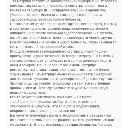
Эта матрица состоит из зашифрованной информации, которая с
помощью звуковых волн проникает вовнутрь вашего тела и
влияет на структуру ДНК, исправляя все сбои в организме,
убирая патологии, болезни и возвращает ваш организм в
здоровое нормальное состояние человека.
Не важно какие у вас заболевания, артроз, остеоартроз, травмы,
в том числе переломы, разного рода поражения связочного
аппарата, боли после операции эндопротезирования сустава,
патологии поясничного отдела позвоночника, и многие другие …
Все эти заболевания можно и нужно вылечить, чтобы наконец то
жить нормальной, полноценной жизнью.
Курс для лечения тазобедренного сустава длиться 47 дней,
прослушивать нужно не менее 30 минут ежедневно, в тяжёлых
случаях рекомендуется слушать всю запись целиком с утра, в
обед и вечером. Но не более 3х раз в день. Матрицу
рекомендуется слушать сидя, или лежа, стоять, а тем более
ходить нельзя. Эту матрицу можно комбинировать с матрицей
для коленных суставов или же универсальной для всех суставов.
Звук матрицы заставляет вибрировать в такт все внутренние
органы и клетки. Поэтому вы можете ощущать разного рода
реакции в своем теле.
Кто-то может почувствовать покалывания в месте
тазобедренного сустава, как будто по телу проходят
электрические импульсы. Кто то ощутит подрагивания,
непроизвольные сокращения мышц ног.
Вы можете переживать разные эмоциональные реакции – вы
испытаете огромный прилив радости, можете рассмеяться или
же заплакать. Это естественные реакции организма. Так ваше