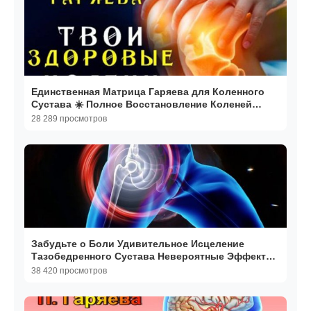
Единственная Матрица Гаряева для Коленного
Сустава ☀️ Полное Восстановление Коленей
Звуком.
28 289 просмотров
Забудьте о Боли Удивительное Исцеление
Тазобедренного Сустава Невероятные Эффекты
Матрицы Гаряева
38 420 просмотров