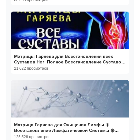
68 039 просмотров
Матрицы Гаряева для Восстановления всех
Суставов Ног ️ Полное Восстановление Суставов
Звуком
21 022 просмотров
Матрица Гаряева для Очищения Лимфы ☀️
Восстановление Лимфатической Системы ☀️
Исцеление Звуком
125 528 просмотров