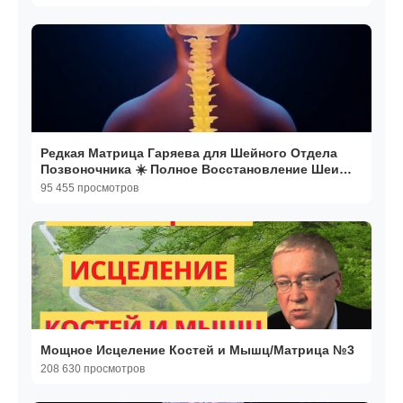
Редкая Матрица Гаряева для Шейного Отдела
Позвоночника ☀️ Полное Восстановление Шеи
Звуком
95 455 просмотров
Мощное Исцеление Костей и Мышц/Матрица №3
208 630 просмотров