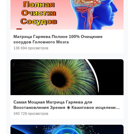
Матрица Гаряева Полное 100% Очищение
сосудов Головного Мозга
136 694 просмотров
Самая Мощная Матрица Гаряева для
Восстановления Зрения ☀️ Квантовое исцеление
Звуком
340 728 просмотров