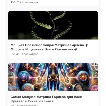
150 737 просмотров
Мощная Все исцеляющая Матрица Гаряева ☀️
Мощное Исцеление Всего Организма ☀️
Регенерация Всего Тела
550 418 просмотров
Самая Мощная Матрица Гаряева для Всех
Суставов Универсальная