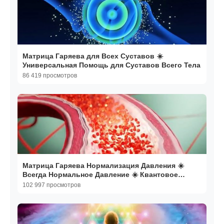
Матрица Гаряева для Всех Суставов ☀️
Универсальная Помощь для Суставов Всего Тела
86 419 просмотров
Матрица Гаряева Нормализация Давления ☀️
Всегда Нормальное Давление ☀️ Квантовое
исцеление звуком
102 997 просмотров