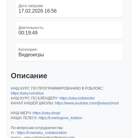
Дата загрузки:
17.02.2026 16:56
Длительность:
00:19:49
Категория:
Видеоигры
Описание
НАШ КУРС ПО ПРОГРАММИРОВАНИЮ В РОБЛОКС:
https://uley.io/roblox
НАШ КУРС ПО БЛЕНДЕРУ:
https://uley.io/blender
КАНАЛ НАШЕЙ ШКОЛЫ:
https://www.youtube.com/@uleyschool
НАШ МЕРЧ:
https://uley.shop/
НАША ТЕЛЕГА:
https://t.me/logovo_kisikov
По вопросам сотрудничества:
тг -
https://t.me/uley_collaboration
почта - uley.collaboration@gmail.com