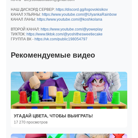
НАШ ДИСКОРД СЕРВЕР:
https://discord.gg/logovokisikov
КАНАЛ УЛЬЯНЫ:
https://www.youtube.com/@UlyankaRainbow
КАНАЛ ЛАНЫ:
https://www.youtube.com/@koshkolana
ВТОРОЙ КАНАЛ:
https://www.youtube.com/@yoweplay
ТИКТОК:
https://www.tiktok.com/@yoshithesweetiecake
ГРУППА ВК -
https://vk.com/public198054797
Рекомендуемые видео
УГАДАЙ ЦВЕТА, ЧТОБЫ ВЫИГРАТЬ!
17 270 просмотров