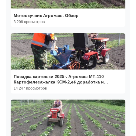
Мотоокучник Агромаш. Обзор
3 208 просмотров
Посадка картошки 2025г. Агромаш МТ-110
Картофелесажалка КСМ-2,её доработка и
немного про огород.
14 247 просмотров