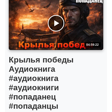
04:59:22
Крылья победы
Аудиокнига
#аудиокнига
#аудиокниги
#попаданец
#попаданцы