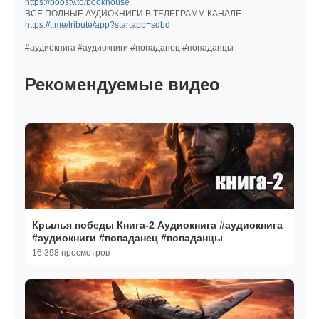
https://boosty.to/bookhouse
ВСЕ ПОЛНЫЕ АУДИОКНИГИ В ТЕЛЕГРАММ КАНАЛЕ-
https://t.me/tribute/app?startapp=sdbd
#аудиокнига #аудиокниги #попаданец #попаданцы
Рекомендуемые видео
Крылья победы Книга-2 Аудиокнига #аудиокнига
#аудиокниги #попаданец #попаданцы
16 398 просмотров