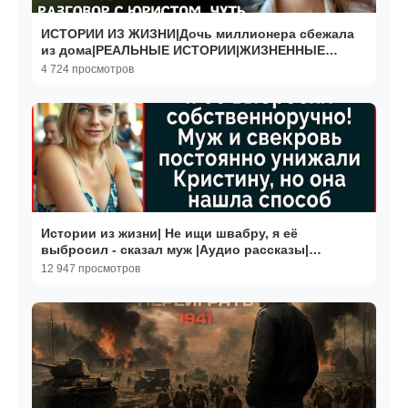
ИСТОРИИ ИЗ ЖИЗНИ|Дочь миллионера сбежала
из дома|РЕАЛЬНЫЕ ИСТОРИИ|ЖИЗНЕННЫЕ
ИСТОРИИ
4 724 просмотров
Истории из жизни| Не ищи швабру, я её
выбросил - сказал муж |Аудио рассказы|
Жизненные истории
12 947 просмотров