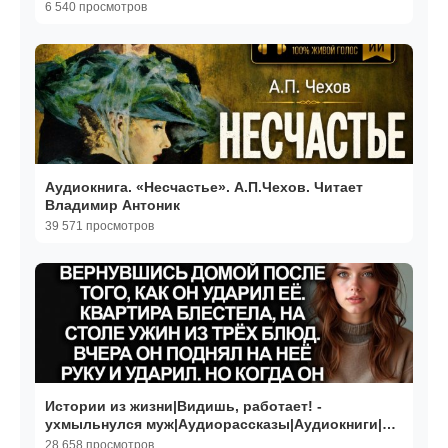
6 540 просмотров
Аудиокнига. «Несчастье». А.П.Чехов. Читает
Владимир Антоник
39 571 просмотров
Истории из жизни|Видишь, работает! -
ухмыльнулся муж|Аудиорассказы|Аудиокниги|
Реальные истории
28 658 просмотров