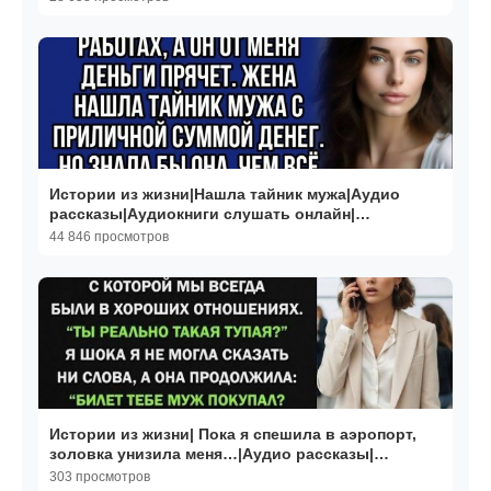
Истории из жизни|Нашла тайник мужа|Аудио
рассказы|Аудиокниги слушать онлайн|
Жизненные истории
44 846 просмотров
Истории из жизни| Пока я спешила в аэропорт,
золовка унизила меня…|Аудио рассказы|
Жизненные истории
303 просмотров