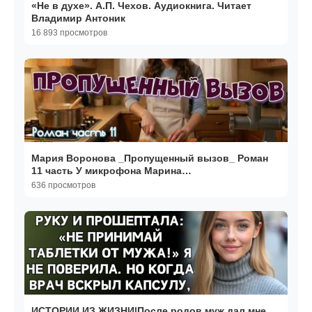
«Не в духе». А.П. Чехов. Аудиокнига. Читает
Владимир Антоник
16 893 просмотров
Мария Воронова _Пропущенный вызов_ Роман
11 часть У микрофона Марина
Багинская_encoded
636 просмотров
ИСТОРИИ ИЗ ЖИЗНИ|После родов муж дал мне