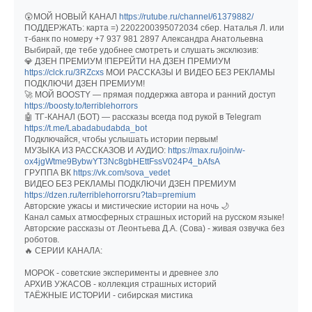
😲МОЙ НОВЫЙ КАНАЛ
https://rutube.ru/channel/61379882/
ПОДДЕРЖАТЬ: карта =) 2202200395072034 сбер. Наталья Л. или
т-банк по номеру +7 937 981 2897 Александра Анатольевна
Выбирай, где тебе удобнее смотреть и слушать эксклюзив:
💎 ДЗЕН ПРЕМИУМ !ПЕРЕЙТИ НА ДЗЕН ПРЕМИУМ
https://clck.ru/3RZcxs
МОИ РАССКАЗЫ И ВИДЕО БЕЗ РЕКЛАМЫ
ПОДКЛЮЧИ ДЗЕН ПРЕМИУМ!
🚀 МОЙ BOOSTY — прямая поддержка автора и ранний доступ
https://boosty.to/terriblehorrors
🤖 ТГ-КАНАЛ (БОТ) — рассказы всегда под рукой в Telegram
https://t.me/Labadabudabda_bot
Подключайся, чтобы услышать истории первым!
МУЗЫКА ИЗ РАССКАЗОВ И АУДИО:
https://max.ru/join/w-
ox4jgWtme9BybwYT3Nc8gbHEttFssV024P4_bAfsA
ГРУППА ВК
https://vk.com/sova_vedet
ВИДЕО БЕЗ РЕКЛАМЫ ПОДКЛЮЧИ ДЗЕН ПРЕМИУМ
https://dzen.ru/terriblehorrorsru?tab=premium
Авторские ужасы и мистические истории на ночь 🌙
Канал самых атмосферных страшных историй на русском языке!
Авторские рассказы от Леонтьева Д.А. (Сова) - живая озвучка без
роботов.
🔥 СЕРИИ КАНАЛА:
МОРОК - советские эксперименты и древнее зло
АРХИВ УЖАСОВ - коллекция страшных историй
ТАЁЖНЫЕ ИСТОРИИ - сибирская мистика