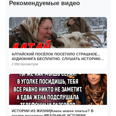
Рекомендуемые видео
АЛТАЙСКИЙ ПОСЁЛОК ПОСЕТИЛО СТРАШНОЕ...
АУДИОКНИГА БЕСПЛАТНО. СЛУШАТЬ ИСТОРИЮ
ИЗ ЖИЗНИ.
2 999 просмотров
ИСТОРИИ ИЗ ЖИЗНИ|Какое новое платье? В
уголке посидишь|РЕАЛЬНЫЕ ИСТОРИИ|