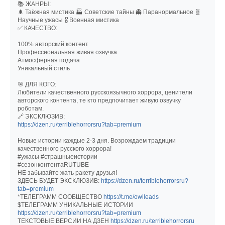
📚 ЖАНРЫ:
🌲 Таёжная мистика 🏭 Советские тайны 👻 Паранормальное 🧬
Научные ужасы 🎖️ Военная мистика
✅ КАЧЕСТВО:
100% авторский контент
Профессиональная живая озвучка
Атмосферная подача
Уникальный стиль
🎯 ДЛЯ КОГО:
Любители качественного русскоязычного хоррора, ценители
авторского контента, те кто предпочитает живую озвучку
роботам.
🔗 ЭКСКЛЮЗИВ:
https://dzen.ru/terriblehorrorsru?tab=premium
Новые истории каждые 2-3 дня. Возрождаем традиции
качественного русского хоррора!
#ужасы #страшныеистории
#сезонконтентаRUTUBE
НЕ забывайте жать ракету друзья!
ЗДЕСЬ БУДЕТ ЭКСКЛЮЗИВ:
https://dzen.ru/terriblehorrorsru?
tab=premium
*ТЕЛЕГРАММ СООБЩЕСТВО
https://t.me/owlleads
$ТЕЛЕГРАММ УНИКАЛЬНЫЕ ИСТОРИИ
https://dzen.ru/terriblehorrorsru?tab=premium
ТЕКСТОВЫЕ ВЕРСИИ НА ДЗЕН
https://dzen.ru/terriblehorrorsru