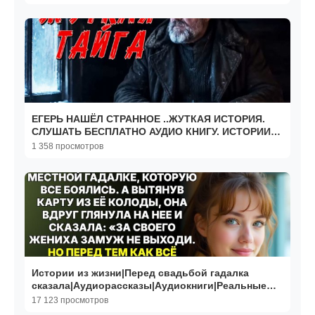
ЕГЕРЬ НАШЁЛ СТРАННОЕ ..ЖУТКАЯ ИСТОРИЯ.
СЛУШАТЬ БЕСПЛАТНО АУДИО КНИГУ. ИСТОРИИ
ИЗ ЖИЗНИ.
1 358 просмотров
Истории из жизни|Перед свадьбой гадалка
сказала|Аудиорассказы|Аудиокниги|Реальные
истории
17 123 просмотров