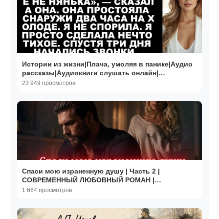
Истории из жизни|Плача, умоляя в панике|Аудио
рассказы|Аудиокниги слушать онлайн|
Жизненные истории
23 949 просмотров
Спаси мою израненную душу | Часть 2 |
СОВРЕМЕННЫЙ ЛЮБОВНЫЙ РОМАН |
АУДИОКНИГИ | слушать полностью
1 664 просмотров