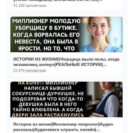
ЖИЗНЕННЫЕ ИСТОРИИ
31 192 просмотров
ИСТОРИИ ИЗ ЖИЗНИ|Уборщица мыла полы, когда
незнакомец шепнул|РЕАЛЬНЫЕ ИСТОРИИ|
ЖИЗНЕННЫЕ ИСТОРИИ
22 479 просмотров
Истории из жизни|Миллионер попросил|Аудио
рассказы|Аудиокниги слушать онлайн|