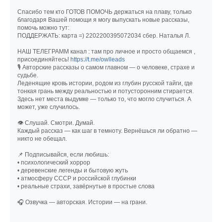
Спасибо тем кто ГОТОВ ПОМОЧЬ держаться на плаву, только
благодаря Вашей помощи я могу выпускать новые рассказы,
помочь можно тут:
ПОДДЕРЖАТЬ: карта =) 2202200395072034 сбер. Наталья Л.
НАШ ТЕЛЕГРАММ канал : там про личное и просто общаемся ,
присоединяйтесь!
https://t.me/owlleads
🎙 Авторские рассказы о самом главном — о человеке, страхе и
судьбе.
Леденящие кровь истории, родом из глубин русской тайги, где
тонкая грань между реальностью и потусторонним стирается.
Здесь нет места выдумке — только то, что могло случиться. А
может, уже случилось.
👁 Слушай. Смотри. Думай.
Каждый рассказ — как шаг в темноту. Вернёшься ли обратно —
никто не обещал.
📌 Подписывайся, если любишь:
• психологический хоррор
• деревенские легенды и бытовую жуть
• атмосферу СССР и российской глубинки
• реальные страхи, завёрнутые в простые слова
🎧 Озвучка — авторская. Истории — на грани.