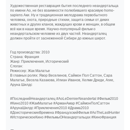
Художественная реставрация бытия последнего неандертальца
по имени Ао, не без взаимности полюбившего красивую homo-
sapiens Аки. Ну и традиционная мелодрама первобытного
человека, охота, природные стихии, защита семьи от диких
животных и других кланов, жаждущих крови и женщин, в общем
всё как в наше время. Научно-популярный фильм о
неандертальском человеке из двух частей. Неандерталец
должен пройти от заснеженной Сибири до южных широт.
Год производства: 2010
Страна: Франция
Жанр: Приключения, Исторический
Слоган:
Режиссер: Жак Малатье
В главных ролях: Явор Веселинов, Саймон Пол Саттон, Сара
Малатье, Весела Казакова, Илиан Иванов, Хелми Дриди, Агие,
Аруна Шилдс
#ПоследнийНеандерталец #AoLeDernierNeandertal #Фильм2010
#Кино2010 #ЖакМалатье #АрманАмар #СаймонПолСаттон
#АрунаШилдс #Приключения2010 #Драма2010
#ДоисторическиеВремена #ФранцузскийФильм #AoTheLastHunter
#ИсторическоеКино #ФильмыОНеандертальцах #КиноФранция