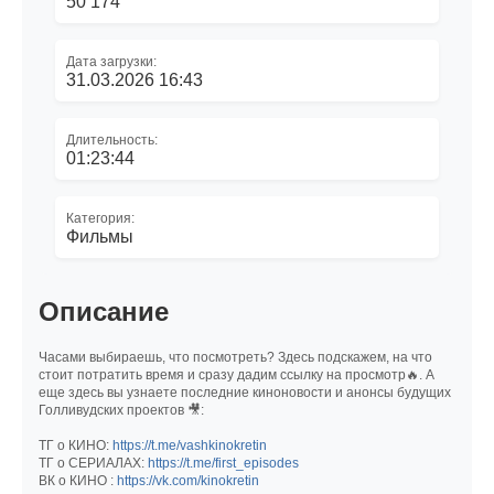
50 174
Дата загрузки:
31.03.2026 16:43
Длительность:
01:23:44
Категория:
Фильмы
Описание
Часами выбираешь, что посмотреть? Здесь подскажем, на что
стоит потратить время и сразу дадим ссылку на просмотр🔥. А
еще здесь вы узнаете последние киноновости и анонсы будущих
Голливудских проектов 🎥:
ТГ о КИНО:
https://t.me/vashkinokretin
ТГ о СЕРИАЛАХ:
https://t.me/first_episodes
ВК о КИНО :
https://vk.com/kinokretin