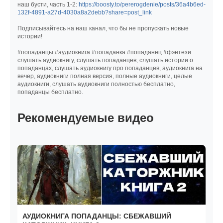
наш бусти, часть 1-2:
https://boosty.to/pererogdenie/posts/36a4b6ed-
132f-4891-a27d-4030a8a2debb?share=post_link
Подписывайтесь на наш канал, что бы не пропускать новые
истории!
#попаданцы #аудиокнига #попаданка #попаданец #фэнтези
слушать аудиокнигу, слушать попаданцев, слушать истории о
попаданцах, слушать аудиокнигу про попаданцев, аудиокнига на
вечер, аудиокниги полная версия, полные аудиокниги, целые
аудиокниги, слушать аудиокниги полностью бесплатно,
попаданцы бесплатно.
Рекомендуемые видео
АУДИОКНИГА ПОПАДАНЦЫ: СБЕЖАВШИЙ