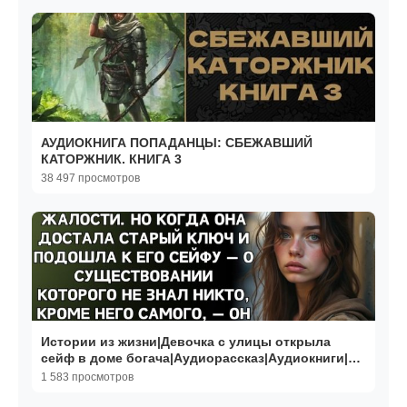
АУДИОКНИГА ПОПАДАНЦЫ: СБЕЖАВШИЙ
КАТОРЖНИК. КНИГА 3
38 497 просмотров
Истории из жизни|Девочка с улицы открыла
сейф в доме богача|Аудиорассказ|Аудиокниги|
Реальные истории
1 583 просмотров