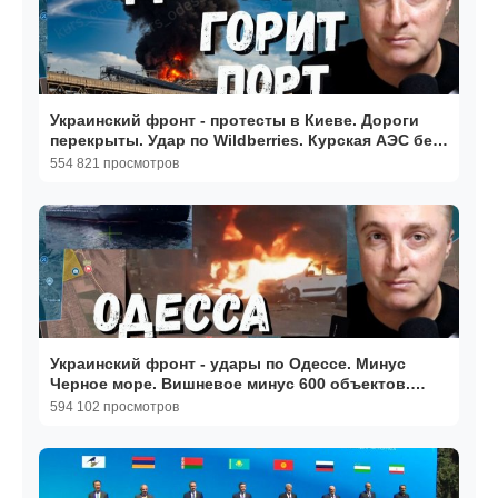
Украинский фронт - протесты в Киеве. Дороги
перекрыты. Удар по Wildberries. Курская АЭС без
света.
554 821 просмотров
Украинский фронт - удары по Одессе. Минус
Черное море. Вишневое минус 600 объектов.
17.07.26
594 102 просмотров