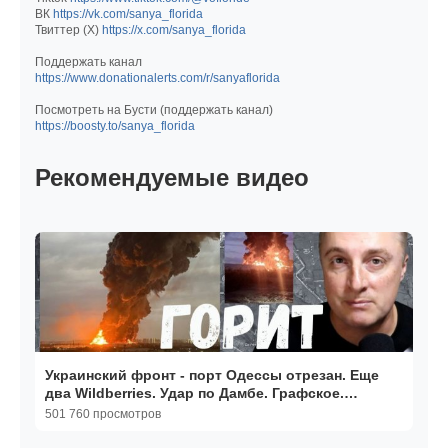
ВК
https://vk.com/sanya_florida
Твиттер (Х)
https://x.com/sanya_florida
Поддержать канал
https://www.donationalerts.com/r/sanyaflorida
Посмотреть на Бусти (поддержать канал)
https://boosty.to/sanya_florida
Рекомендуемые видео
Украинский фронт - порт Одессы отрезан. Еще
два Wildberries. Удар по Дамбе. Графское.
22.07.26
501 760 просмотров