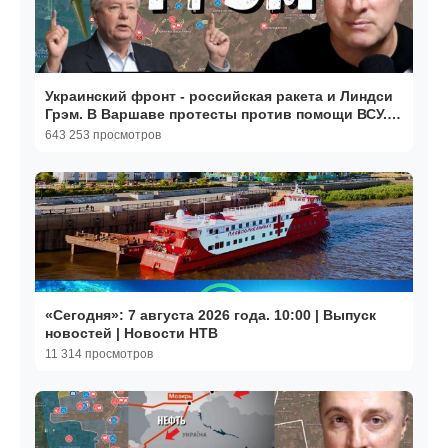
Украинский фронт - российская ракета и Линдси
Грэм. В Варшаве протесты против помощи ВСУ.
13.07.26
643 253 просмотров
«Сегодня»: 7 августа 2026 года. 10:00 | Выпуск
новостей | Новости НТВ
11 314 просмотров