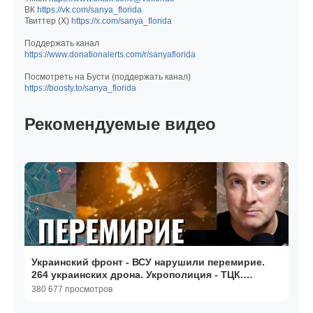
ВК
https://vk.com/sanya_florida
Твиттер (Х)
https://x.com/sanya_florida
Поддержать канал
https://www.donationalerts.com/r/sanyaflorida
Посмотреть на Бусти (поддержать канал)
https://boosty.to/sanya_florida
Рекомендуемые видео
Украинский фронт - ВСУ нарушили перемирие.
264 украинских дрона. Укрополиция - ТЦК.
08.05.26
380 677 просмотров