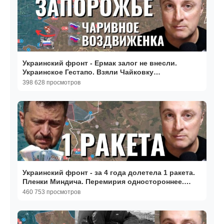
Украинский фронт - Ермак залог не внесли.
Украинское Гестапо. Взяли Чайковку
Воздвиженку Чаривное
398 628 просмотров
Украинский фронт - за 4 года долетела 1 ракета.
Пленки Миндича. Перемирия одностороннее.
05.05.26
460 753 просмотров