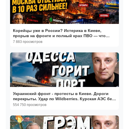
Корейцы уже в России? Истерика в Киеве,
прорыв на фронте и полный крах ПВО — что
происходит?
7 883 просмотров
Украинский фронт - протесты в Киеве. Дороги
перекрыты. Удар по Wildberries. Курская АЭС без
света.
554 750 просмотров