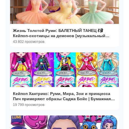
Жизнь Толстой Руми: БАЛЕТНЫЙ ТАНЕЦ 💃🩰
Кейпоп-охотницы на демонов [музыкальный
клип]. Мультики
43 802 просмотров
Кейпоп Хантрикс: Руми, Мира, Зои и принцесса
Пич примеряют образы Саджа Бойс | Бумажная
мода DIY
19 799 просмотров