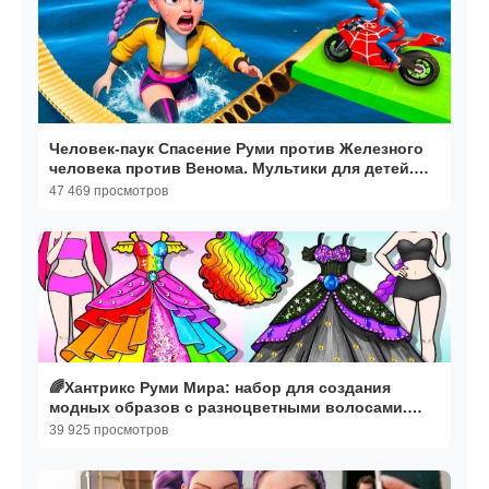
Человек-паук Спасение Руми против Железного
человека против Венома. Мультики для детей.
Игры
47 469 просмотров
🌈Хантрикс Руми Мира: набор для создания
модных образов с разноцветными волосами.
Поделки. Мультики
39 925 просмотров