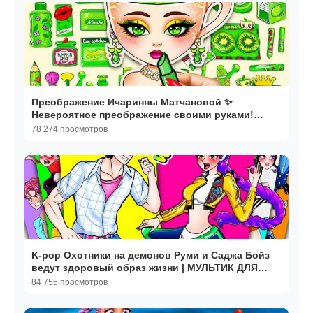
Преображение Ичаринны Матчановой ✨
Невероятное преображение своими руками!
Мультики для детей
78 274 просмотров
K-pop Охотники на демонов Руми и Саджа Бойз
ведут здоровый образ жизни | МУЛЬТИК ДЛЯ
ДЕТЕЙ. МУЛЬТИКИ
84 755 просмотров