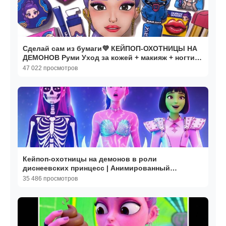
Сделай сам из бумаги💜 КЕЙПОП-ОХОТНИЦЫ НА
ДЕМОНОВ Руми Уход за кожей + макияж + ногти.
АСМР. Мультик
47 022 просмотров
Кейпоп-охотницы на демонов в роли
диснеевских принцесс | Анимированный
музыкальный клип | Мультики
35 486 просмотров