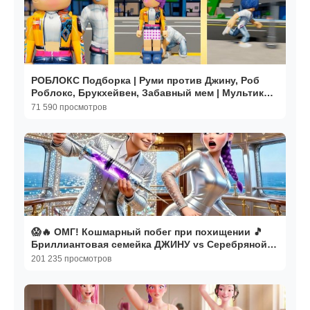
РОБЛОКС Подборка | Руми против Джину, Роб
Роблокс, Брукхейвен, Забавный мем | Мультики
для детей
71 590 просмотров
😱🔥 ОМГ! Кошмарный побег при похищении 🎵
Бриллиантовая семейка ДЖИНУ vs Серебряной
РУМИ. Мультики
201 235 просмотров