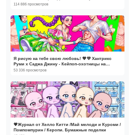
руками 💄 Мультики
114 886 просмотров
Я рисую на тебе свою любовь! 💖💜 Хантрикс
Руми x Саджа Джину - Кейпоп-охотницы на
демонов. Мультики
53 336 просмотров
💗Журнал от Хелло Китти /Май мелоди и Куроми /
Помпомпурин / Керопи. Бумажные поделки