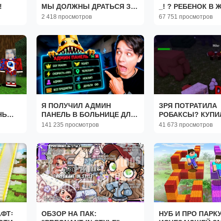
!
МЫ ДОЛЖНЫ ДРАТЬСЯ ЗА
_! ? РЕБЕНОК В 
ЖИЗНЬ!
ОБНОВЛЕНИЕ 2 Ч
2 418 просмотров
67 751 просмотров
ЧЕРНАЯ КОШКА B
Yellow.mp4
Я ПОЛУЧИЛ АДМИН
ЗРЯ ПОТРАТИЛА
НЬ
ПАНЕЛЬ В БОЛЬНИЦЕ ДЛЯ
РОБАКСЫ? КУПИ
ЖИВОТНЫХ
НЕКРОМАНТА! Rob
141 235 просмотров
41 673 просмотров
Nights in the Fore
ФТ꞉
ОБЗОР НА ПАК:
НУБ И ПРО ПАРК