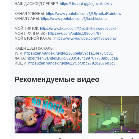
НАШ ДИСКОРД СЕРВЕР:
https://discord.gg/logovokisikov
КАНАЛ УЛЬЯНЫ:
https://www.youtube.com/@UlyankaRainbow
КАНАЛ ЛАНЫ:
https://www.youtube.com/@koshkolana
МОЙ ТИКТОК:
https://www.tiktok.com/@yoshithesweetiecake
МОЯ ГРУППА ВК -
https://vk.com/public198054797
МОЙ ВТОРОЙ КАНАЛ:
https://www.youtube.com/@yoweplay
НАШИ ДЗЕН КАНАЛЫ:
УЛЯ:
https://zen.yandex.ru/id/62306befa59c1a14e76f6c01
ЛАНА:
https://zen.yandex.ru/id/62335e84c99767773ab63caa
ЙОШИ:
https://zen.yandex.ru/id/622f8bf8fcc9792d2076d3c3
Рекомендуемые видео