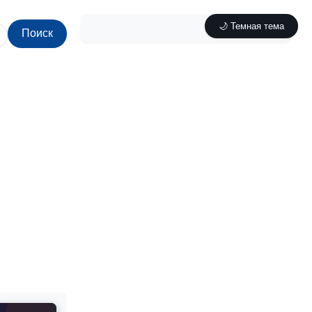
🌙 Темная тема
Поиск