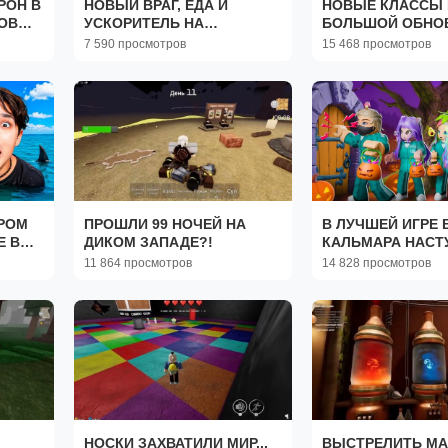
РОН В
НОВЫЙ ВРАГ, ЕДА И
НОВЫЕ КЛАССЫ 
НОВЫЙ
УСКОРИТЕЛЬ НА
БОЛЬШОЙ ОБНОВ
ВЕЧЕРИНКЕ В ЛЕСУ!
НОЧЕЙ В ЛЕСУ!
7 590 просмотров
15 468 просмотров
ЕРОМ
ПРОШЛИ 99 НОЧЕЙ НА
В ЛУЧШЕЙ ИГРЕ 
Е В
ДИКОМ ЗАПАДЕ?!
КАЛЬМАРА НАСТ
ХЭЛЛОУИН!
11 864 просмотров
14 828 просмотров
НОСКИ ЗАХВАТИЛИ МИР...
ВЫСТРЕЛИТЬ М