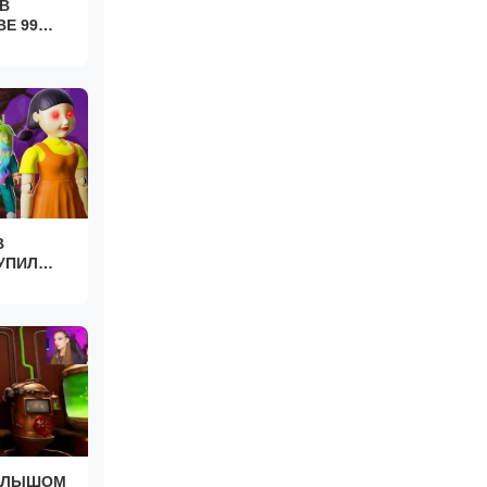
В
Е 99
В
УПИЛ
АЛЫШОМ