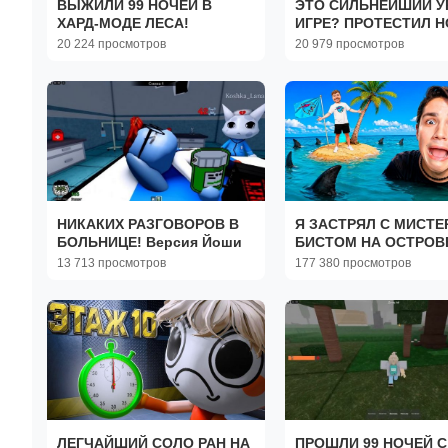
ВЫЖИЛИ 99 НОЧЕЙ В
ЭТО СИЛЬНЕЙШИЙ У
ХАРД-МОДЕ ЛЕСА!
ИГРЕ? ПРОТЕСТИЛ 
КЛАСС В 99 НОЧЕЙ В
20 224 просмотров
20 979 просмотров
ЛЕСУ!
НИКАКИХ РАЗГОВОРОВ В
Я ЗАСТРЯЛ С МИСТ
БОЛЬНИЦЕ! Версия Йоши
БИСТОМ НА ОСТРОВ
ROBLOX!
13 713 просмотров
177 380 просмотров
ЛЕГЧАЙШИЙ СОЛО РАН НА
ПРОШЛИ 99 НОЧЕЙ С