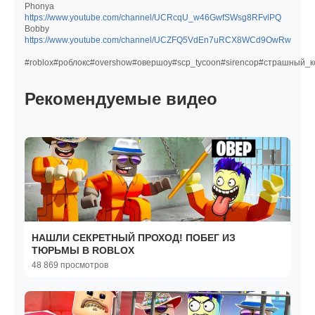
Phonya
https://www.youtube.com/channel/UCRcqU_w46GwfSWsg8RFvlPQ
Bobby
https://www.youtube.com/channel/UCZFQ5VdEn7uRCX8WCd9OwRw
#roblox#роблокс#overshow#овершоу#scp_tycoon#sirencop#страшный_к
Рекомендуемые видео
НАШЛИ СЕКРЕТНЫЙ ПРОХОД! ПОБЕГ ИЗ
ТЮРЬМЫ В ROBLOX
48 869 просмотров