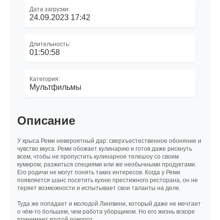
Дата загрузки:
24.09.2023 17:42
Длительность:
01:50:58
Категория:
Мультфильмы
Описание
У крыса Реми невероятный дар: сверхъестественное обоняние и
чувство вкуса. Реми обожает кулинарию и готов даже рискнуть
всем, чтобы не пропустить кулинарное телешоу со своим
кумиром, разжиться специями или же необычными продуктами.
Его родичи не могут понять таких интересов. Когда у Реми
появляется шанс посетить кухню престижного ресторана, он не
теряет возможности и испытывает свои таланты на деле.
Туда же попадает и молодой Лингвини, который даже не мечтает
о чём-то большем, чем работа уборщиком. Но его жизнь вскоре
принимает крутой поворот.