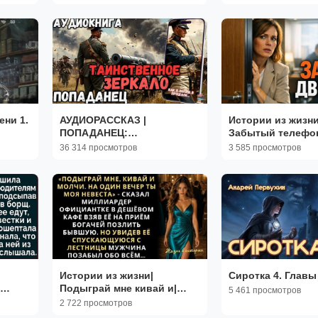
Жизненные исто
ни 1.
АУДИОРАССКАЗ |
Истории из жизни
ПОПАДАНЕЦ:
Забытый телефо
ТАИНСТВЕННОЕ ЗЕРКАЛО
заставил её верну
36 314 просмотров
3 585 просмотров
Аудио рассказы|
Жизненные исто
Истории из жизни|
Сиротка 4. Главы 1
Подыграй мне кивай и|
5 461 просмотров
 |
Аудио рассказы|
2 722 просмотров
Аудиокниги слушать