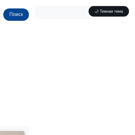
🌙 Темная тема
Поиск