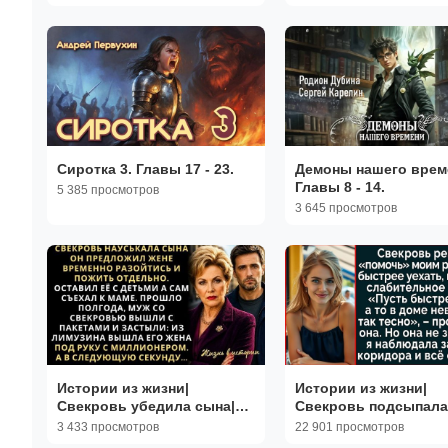
Сиротка 3. Главы 17 - 23.
Демоны нашего време
Главы 8 - 14.
5 385 просмотров
3 645 просмотров
Истории из жизни|
Истории из жизни|
Свекровь убедила сына|
Свекровь подсыпала
Аудио рассказы|
слабительное в борщ
3 433 просмотров
22 901 просмотров
Аудиокниги слушать
Аудио рассказы|