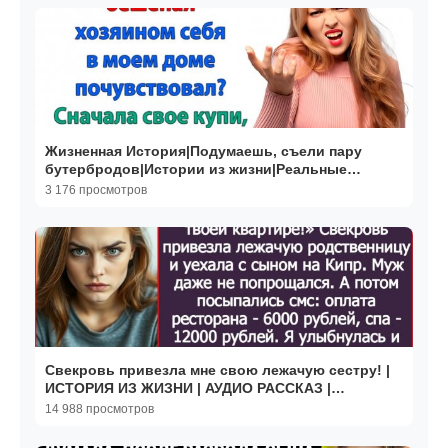
Жизненная История|Подумаешь, съели пару
бутербродов|Истории из жизни|Реальные
истории|Аудиорассказы
3 176 просмотров
Свекровь привезла мне свою лежачую сестру! |
ИСТОРИЯ ИЗ ЖИЗНИ | АУДИО РАССКАЗ |
СЛУШАТЬ ИСТОРИЮ
14 988 просмотров