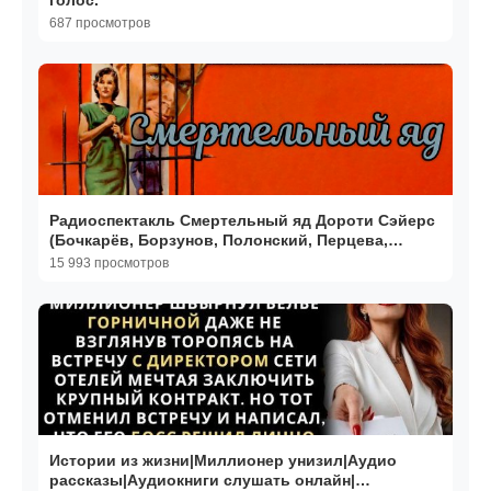
голос.
687 просмотров
Радиоспектакль Смертельный яд Дороти Сэйерс
(Бочкарёв, Борзунов, Полонский, Перцева,
Кузнецова)
15 993 просмотров
Истории из жизни|Миллионер унизил|Аудио
рассказы|Аудиокниги слушать онлайн|