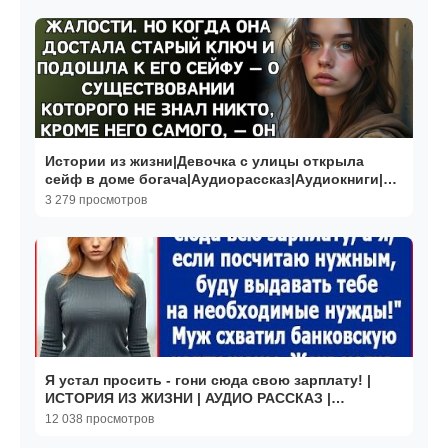
Истории из жизни|Девочка с улицы открыла
сейф в доме богача|Аудиорассказ|Аудиокниги|
Реальные истории
3 279 просмотров
Я устал просить - гони сюда свою зарплату! |
ИСТОРИЯ ИЗ ЖИЗНИ | АУДИО РАССКАЗ |
СЛУШАТЬ ИСТОРИЮ
12 038 просмотров