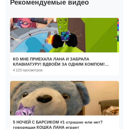
Рекомендуемые видео
КО МНЕ ПРИЕХАЛА ЛАНА И ЗАБРАЛА
КЛАВИАТУРУ! ВДВОЁМ ЗА ОДНИМ КОМПОМ!
Roblox Tower of Hell
4 225 просмотров
5 НОЧЕЙ С БАРСИКОМ #1 страшно или нет?
говорящая КОШКА ЛАНА играет