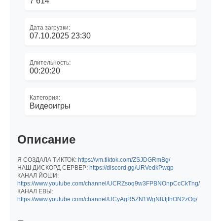
7 614
Дата загрузки:
07.10.2025 23:30
Длительность:
00:20:20
Категория:
Видеоигры
Описание
Я СОЗДАЛА ТИКТОК:
https://vm.tiktok.com/ZSJDGRmBg/
НАШ ДИСКОРД СЕРВЕР:
https://discord.gg/URVedkPwqp
КАНАЛ ЙОШИ:
https://www.youtube.com/channel/UCRZsoq9w3FPBNOnpCcCkTng/
КАНАЛ ЕВЫ:
https://www.youtube.com/channel/UCyAgR5ZN1WgN8JjIhON2zOg/