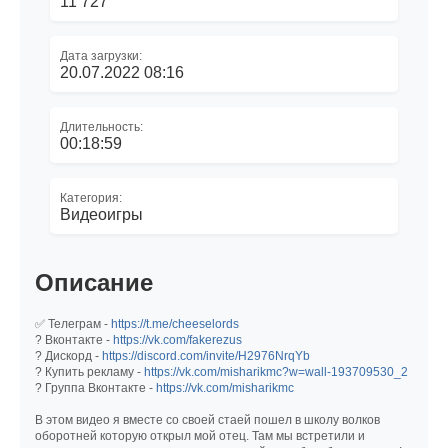
11 727
Дата загрузки:
20.07.2022 08:16
Длительность:
00:18:59
Категория:
Видеоигры
Описание
✅ Телеграм -
https://t.me/cheeselords
? Вконтакте -
https://vk.com/fakerezus
? Дискорд -
https://discord.com/invite/H2976NrqYb
? Купить рекламу -
https://vk.com/misharikmc?w=wall-193709530_2
? Группа Вконтакте -
https://vk.com/misharikmc
В этом видео я вместе со своей стаей пошел в школу волков
оборотней которую открыл мой отец. Там мы встретили и