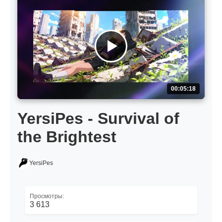
00:05:18
YersiPes - Survival of
the Brightest
YersiPes
Просмотры:
3 613