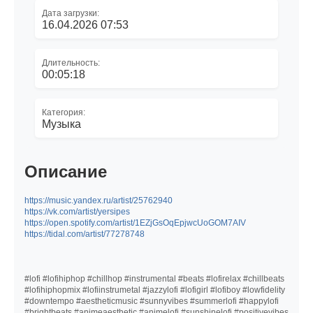
Дата загрузки:
16.04.2026 07:53
Длительность:
00:05:18
Категория:
Музыка
Описание
https://music.yandex.ru/artist/25762940
https://vk.com/artist/yersipes
https://open.spotify.com/artist/1EZjGsOqEpjwcUoGOM7AIV
https://tidal.com/artist/77278748
#lofi #lofihiphop #chillhop #instrumental #beats #lofirelax #chillbeats
#lofihiphopmix #lofiinstrumetal #jazzylofi #lofigirl #lofiboy #lowfidelity
#downtempo #aestheticmusic #sunnyvibes #summerlofi #happylofi
#brightbeats #animeaesthetic #animelofi #sunshinelofi #positivevibes