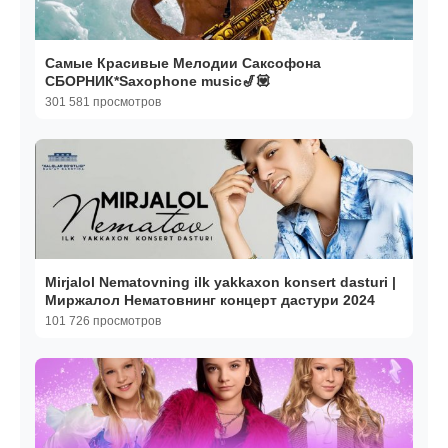
Самые Красивые Мелодии Саксофона
СБОРНИК*Saxophone music🎷💟
301 581 просмотров
Mirjalol Nematovning ilk yakkaxon konsert dasturi |
Миржалол Нематовнинг концерт дастури 2024
101 726 просмотров