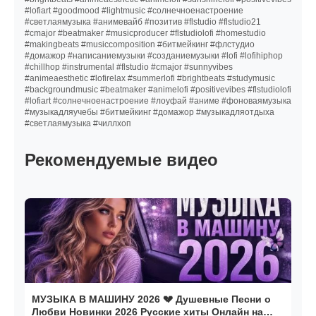
#lofiart #goodmood #lightmusic #солнечноенастроение
#светлаямузыка #анимевайб #позитив #flstudio #flstudio21
#cmajor #beatmaker #musicproducer #flstudiolofi #homestudio
#makingbeats #musiccomposition #битмейкинг #флстудио
#домажор #написаниемузыки #созданиемузыки #lofi #lofihiphop
#chillhop #instrumental #flstudio #cmajor #sunnyvibes
#animeaesthetic #lofirelax #summerlofi #brightbeats #studymusic
#backgroundmusic #beatmaker #animelofi #positivevibes #flstudiolofi
#lofiart #солнечноенастроение #лоуфай #аниме #фоноваямузыка
#музыкадляучебы #битмейкинг #домажор #музыкадляотдыха
#светлаямузыка #чиллхоп
Рекомендуемые видео
МУЗЫКА В МАШИНУ 2026 💔 Душевные Песни о
Любви Новинки 2026 Русские хиты Онлайн на