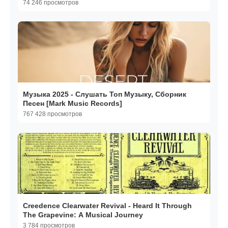
ДУШЕВНЫЕ ХИТЫ ✮
74 246 просмотров
Музыка 2025 - Слушать Топ Музыку, Сборник
Песен [Mark Music Records]
767 428 просмотров
Creedence Clearwater Revival - Heard It Through
The Grapevine: A Musical Journey
3 784 просмотров