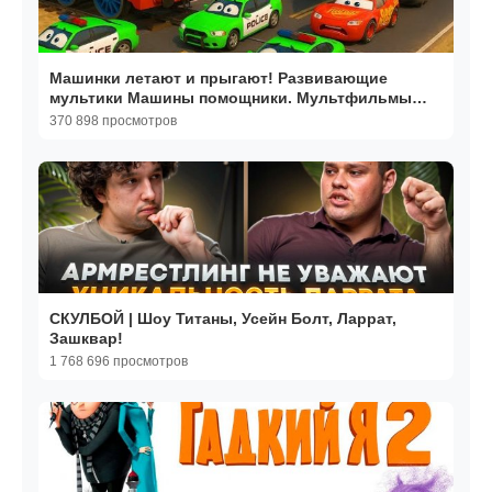
Машинки летают и прыгают! Развивающие
мультики Машины помощники. Мультфильмы
про машинки
370 898 просмотров
СКУЛБОЙ | Шоу Титаны, Усейн Болт, Ларрат,
Зашквар!
1 768 696 просмотров