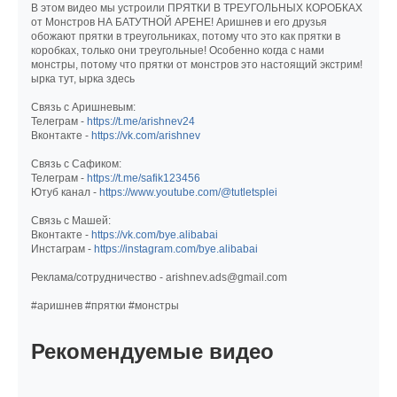
В этом видео мы устроили ПРЯТКИ В ТРЕУГОЛЬНЫХ КОРОБКАХ
от Монстров НА БАТУТНОЙ АРЕНЕ! Аришнев и его друзья
обожают прятки в треугольниках, потому что это как прятки в
коробках, только они треугольные! Особенно когда с нами
монстры, потому что прятки от монстров это настоящий экстрим!
ырка тут, ырка здесь
Связь с Аришневым:
Телеграм -
https://t.me/arishnev24
Вконтакте -
https://vk.com/arishnev
Связь с Сафиком:
Телеграм -
https://t.me/safik123456
Ютуб канал -
https://www.youtube.com/@tutletsplei
Связь с Машей:
Вконтакте -
https://vk.com/bye.alibabai
Инстаграм -
https://instagram.com/bye.alibabai
Реклама/сотрудничество - arishnev.ads@gmail.com
#аришнев #прятки #монстры
Рекомендуемые видео