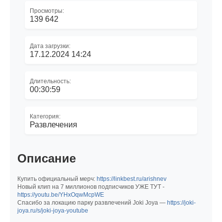
Просмотры:
139 642
Дата загрузки:
17.12.2024 14:24
Длительность:
00:30:59
Категория:
Развлечения
Описание
Купить официальный мерч:
https://linkbest.ru/arishnev
Новый клип на 7 миллионов подписчиков УЖЕ ТУТ -
https://youtu.be/YHxOqwMcpWE
Спасибо за локацию парку развлечений Joki Joya —
https://joki-
joya.ru/s/joki-joya-youtube