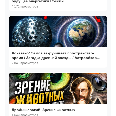
будущее энергетики России
4 171 просмотров
Доказано: Земля закручивает пространство-
время / Загадка древней звезды / Астрообзор
#212
2 041 просмотров
Дробышевский. Зрение животных
4 649 просмотров