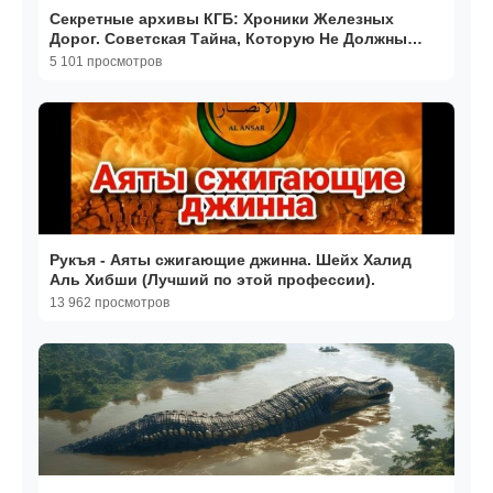
Секретные архивы КГБ: Хроники Железных
Дорог. Советская Тайна, Которую Не Должны
Были Найти Мистика
5 101 просмотров
Рукъя - Аяты сжигающие джинна. Шейх Халид
Аль Хибши (Лучший по этой профессии).
13 962 просмотров