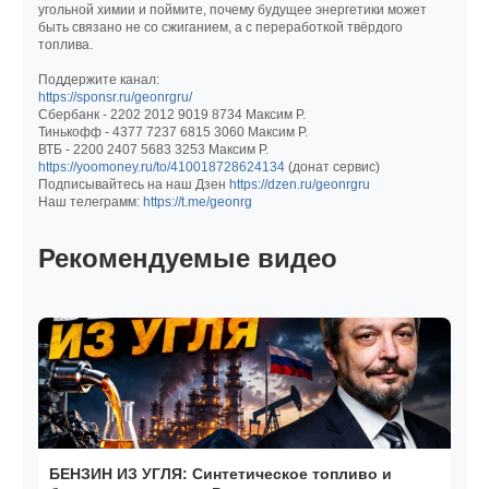
угольной химии и поймите, почему будущее энергетики может
быть связано не со сжиганием, а с переработкой твёрдого
топлива.
Поддержите канал:
https://sponsr.ru/geonrgru/
Сбербанк - 2202 2012 9019 8734 Максим Р.
Тинькофф - 4377 7237 6815 3060 Максим Р.
ВТБ - 2200 2407 5683 3253 Максим Р.
https://yoomoney.ru/to/410018728624134
(донат сервис)
Подписывайтесь на наш Дзен
https://dzen.ru/geonrgru
Наш телеграмм:
https://t.me/geonrg
Рекомендуемые видео
БЕНЗИН ИЗ УГЛЯ: Синтетическое топливо и