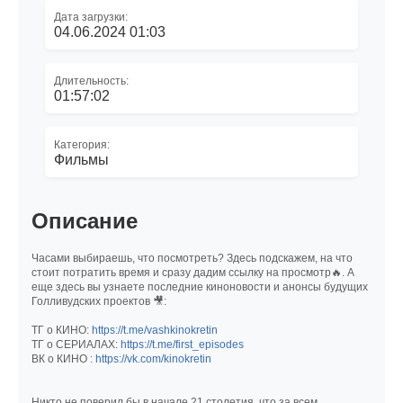
Дата загрузки:
04.06.2024 01:03
Длительность:
01:57:02
Категория:
Фильмы
Описание
Часами выбираешь, что посмотреть? Здесь подскажем, на что
стоит потратить время и сразу дадим ссылку на просмотр🔥. А
еще здесь вы узнаете последние киноновости и анонсы будущих
Голливудских проектов 🎥:
ТГ о КИНО:
https://t.me/vashkinokretin
ТГ о СЕРИАЛАХ:
https://t.me/first_episodes
ВК о КИНО :
https://vk.com/kinokretin
Никто не поверил бы в начале 21 столетия, что за всем