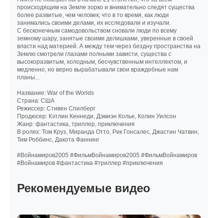
происходящим на Земле зорко и внимательно следят существа
более развитые, чем человек; что в то время, как люди
занимались своими делами, их исследовали и изучали.
С бесконечным самодовольством сновали люди по всему
земному шару, занятые своими делишками, уверенные в своей
власти над материей. А между тем через бездну пространства на
Землю смотрели глазами полными зависти, существа с
высокоразвитым, холодным, бесчувственным интеллектом, и
медленно, но верно вырабатывали свои враждебные нам
планы...
Название: War of the Worlds
Страна: США
Режиссер: Стивен Спилберг
Продюсер: Кэтлин Кеннеди, Дэмиэн Колье, Колин Уилсон
Жанр: фантастика, триллер, приключения
В ролях: Том Круз, Миранда Отто, Рик Гонсалес, Джастин Чатвин,
Тим Роббинс, Дакота Фаннинг
#Войнамиров2005 #ФильмВойнамиров2005 #ФильмВойнамиров
#Войнамиров #фантастика #триллер #приключения
Рекомендуемые видео