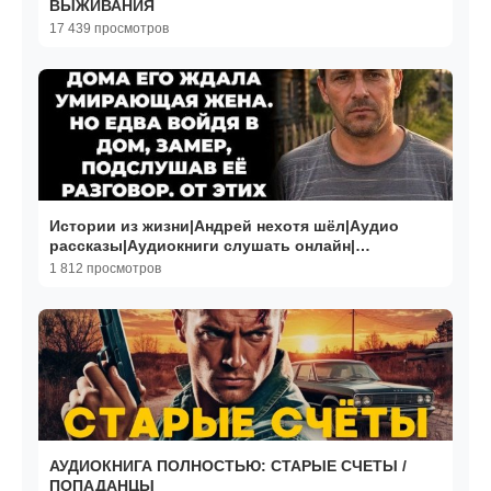
ВЫЖИВАНИЯ
17 439 просмотров
Истории из жизни|Андрей нехотя шёл|Аудио
рассказы|Аудиокниги слушать онлайн|
Жизненные истории
1 812 просмотров
АУДИОКНИГА ПОЛНОСТЬЮ: СТАРЫЕ СЧЕТЫ /
ПОПАДАНЦЫ