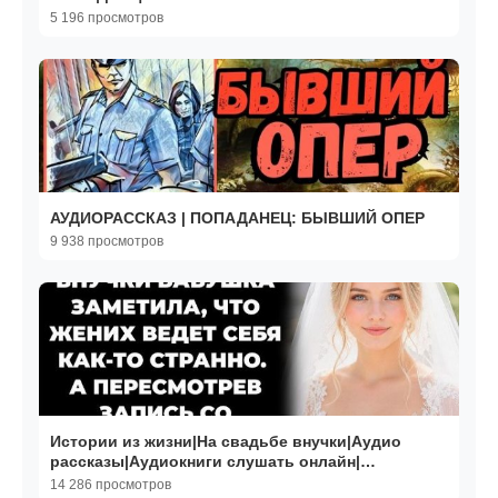
5 196 просмотров
АУДИОРАССКАЗ | ПОПАДАНЕЦ: БЫВШИЙ ОПЕР
9 938 просмотров
Истории из жизни|На свадьбе внучки|Аудио
рассказы|Аудиокниги слушать онлайн|
Жизненные истории
14 286 просмотров