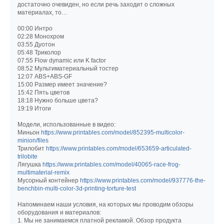
достаточно очевиден, но если речь заходит о сложных
материалах, то…
00:00 Интро
02:28 Монохром
03:55 Дуотон
05:48 Триколор
07:55 Flow dynamic или K factor
08:52 Мультиматериальный тостер
12:07 ABS+ABS-GF
15:00 Размер имеет значение?
15:42 Пять цветов
18:18 Нужно больше цвета?
19:19 Итоги
Модели, использованные в видео:
Миньон
https://www.printables.com/model/852395-multicolor-
minion/files
Трилобит
https://www.printables.com/model/653659-articulated-
trilobite
Лягушка
https://www.printables.com/model/40065-race-frog-
multimaterial-remix
Мусорный контейнер
https://www.printables.com/model/937776-the-
benchbin-multi-color-3d-printing-torture-test
Напоминаем наши условия, на которых мы проводим обзоры
оборудования и материалов:
1. Мы не занимаемся платной рекламой. Обзор продукта