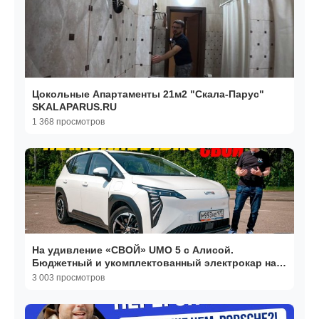
Цокольные Апартаменты 21м2 "Скала-Парус"
SKALAPARUS.RU
1 368 просмотров
На удивление «СВОЙ» UMO 5 с Алисой.
Бюджетный и укомплектованный электрокар на
каждый день.
3 003 просмотров