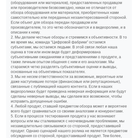
(оборудования или материалов), предоставленных продавцом
или производителем безвозмездно, никак не отличается от
обзора оборудования или материалов, приобретенных нами
самостоятельно или переданных незаинтересованной стороной.
Если объект для обзора передан продавцом или
производителем, то это четко обозначается и в видеоролике, и в
описании к нему.
2. Мы делаем честные обзоры и стремимся к объективности. В то
же время мы, команда “Цифровой фабрики” остаемся
субъектами, мы остаемся людьми. В этой связи любая наша
оценка в том или ином виде будет деформирована
субъективными ожиданиями и представлениями о продукте, а
также личным опытом общения с ним и его аналогами. Мы
стараемся четко разделять субъективные оценки и выводы,
основанные на объективных показателях.
3. Мы не несем ответственности за возможные, вероятные или
даже наступившие потери (финансовые или репутационные),
связанные с публикацией нашего контента. Если в наших
видеороликах будет приведена неверная информация или будут
сделаны неверные выводы, мы сделаем все возможное, чтобы
исправить допущенные ошибки.
4. Любой продукт, ставший предметом обзора может и вероятнее
всего будет сравниваться со своими аналогами и конкурентами.
5. Если в процессе тестирования продукта у нас возникают
вопросы или мы сталкиваемся с неочевидными проблемами, мы
незамедлительно связываемся со стороной, предоставившей
продукт. Однако сценарий нашего ролика не является предметом
обсуждения со стороной, предоставивший продукт. Тем более,