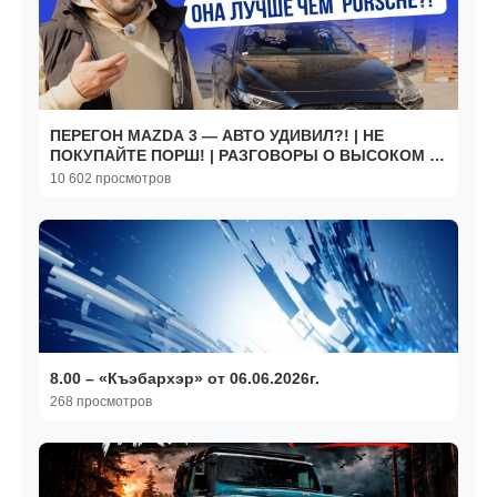
ПЕРЕГОН MAZDA 3 — АВТО УДИВИЛ?! | НЕ
ПОКУПАЙТЕ ПОРШ! | РАЗГОВОРЫ О ВЫСОКОМ |
2026
10 602 просмотров
8.00 – «Къэбархэр» от 06.06.2026г.
268 просмотров