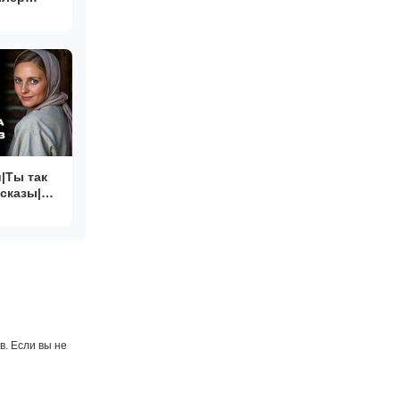
тью
|Ты так
сказы|
ать
ые
. Если вы не