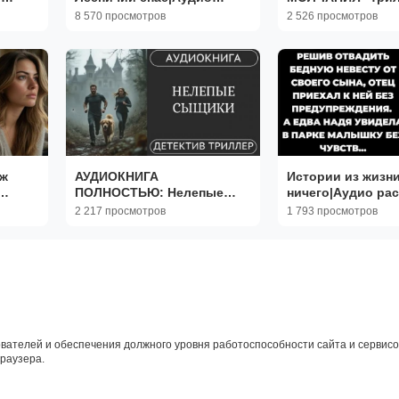
ой ///
рассказы|Аудиокниги
детектив полнос
8 570 просмотров
2 526 просмотров
слушать онлайн|
Жизненные истории
уж
АУДИОКНИГА
Истории из жизни
ПОЛНОСТЬЮ: Нелепые
ничего|Аудио рас
и
сыщики: Странные дела,
Аудиокниги слуш
2 217 просмотров
1 793 просмотров
добрые сердца, питомцы
онлайн|Жизненн
рядом // детектив, проза
истории
вателей и обеспечения должного уровня работоспособности сайта и сервисов
браузера.