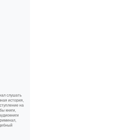
нал слушать
вная история,
еступление на
бы книги,
аудиокниги
криминал,
адебный