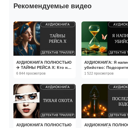
Рекомендуемые видео
АУДИОКНИГА ПОЛНОСТЬЮ
АУДИОКНИГА: Я напи
✈️ ТАЙНЫ РЕЙСА X: Кто не
убийство: Подозрит
долетит живым? ///
машина, погоня, опа
6 844 просмотров
1 522 просмотров
остросюжетный #детектив
/// детектив, триллер
#триллер
АУДИОКНИГА ПОЛНОСТЬЮ ️️
АУДИОКНИГА ПОЛН