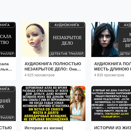
сала
АУДИОКНИГА ПОЛНОСТЬЮ
АУДИОКНИГА ПОЛ
ельная
НЕЗАКРЫТОЕ ДЕЛО: Она
МЕСТЬ ДЛИНОЮ 
сность
докопается до истины ️ ///
ВЕЧНОСТЬ: Про
4 625 просмотров
4 835 просмотров
#триллер #расследование
вернётся за тобой 
#мистика #трилл
ОСТЬЮ
Истории из жизни|
ИСТОРИИ ИЗ ЖИЗ