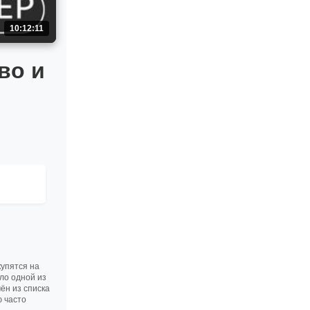
10:12:11
во и
купятся на
ло одной из
ён из списка
ю часто