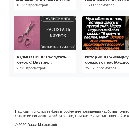
Хладнокровное
обвинение любой цен
16 137 просмотров
1 680 просмотров
преступление /// детектив,
детектив, триллер
триллер
АУДИОКНИГА: Распутать
Истории из жизни|М
клубок: Внутри
сбежал от нас|Аудио
благополучной семьи ///
рассказы|Аудиокниг
2 735 просмотров
25 151 просмотров
детектив, триллер ///
слушать онлайн|
КНИГА 1
Жизненные истории
Наш сайт использует файлы cookie для повышения удобства пользо
хотите использовать файлы cookie, то можете изменить настройки 
© 2026 Город Московский