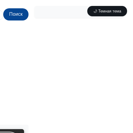
🌙 Темная тема
Поиск