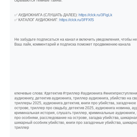
скрываются тёмные тайны.
✅ АУДИОКНИГА (СЛУШАТЬ ДАЛЕЕ):
https://clck.ru/3FigLk
✅ КАТАЛОГ АУДИОКНИГ:
https://clck.ru/3FFXfS
Не забудьте подписаться на канал и включить уведомления, чтобы н
Ваш лайк, комментарий и подписка поможет продвижению канала
ключевые слова: #детектив #триллер #аудиокнига #книгипреступле
аудиокнигу, детектив аудиокнига, триллер аудиокнига, убийство на с
триллеры 2025, аудиокнига детектив, книги про убийства, загадочно
острове, триллер про свадьбу, детектив 2025, аудиокнига новинка, а
криминальная история, слушать триллер, криминальные аудиокниги, 
про особняки, расследование на острове, загадка убийства, шикарная
шикарный особняк убийство, книги про загадочные убийства, шикарн
триллер