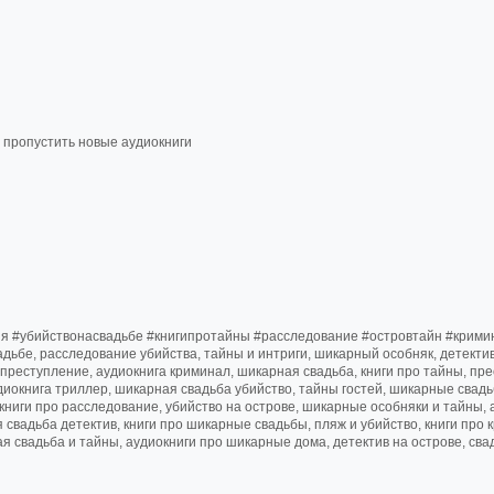
е пропустить новые аудиокниги
ния #убийствонасвадьбе #книгипротайны #расследование #островтайн #крими
вадьбе, расследование убийства, тайны и интриги, шикарный особняк, детекти
е преступление, аудиокнига криминал, шикарная свадьба, книги про тайны, пр
удиокнига триллер, шикарная свадьба убийство, тайны гостей, шикарные свадь
книги про расследование, убийство на острове, шикарные особняки и тайны, 
 свадьба детектив, книги про шикарные свадьбы, пляж и убийство, книги про 
ая свадьба и тайны, аудиокниги про шикарные дома, детектив на острове, св