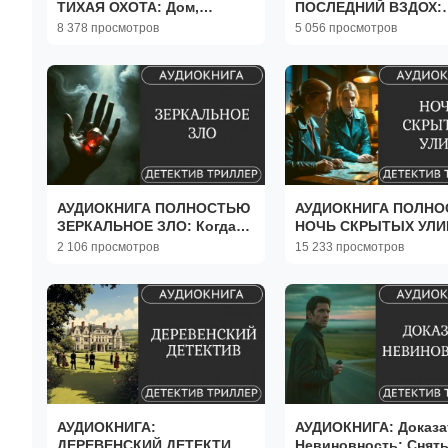
ТИХАЯ ОХОТА: Дом,
ПОСЛЕДНИЙ ВЗДОХ:
полный лжи и секретов ///
Экстрасенс против
8 378 просмотров
5 056 просмотров
#детектив #триллер
маньяка /// #мистика
#драма
#триллер
АУДИОКНИГА ПОЛНОСТЬЮ
АУДИОКНИГА ПОЛН
ЗЕРКАЛЬНОЕ ЗЛО: Когда
НОЧЬ СКРЫТЫХ УЛИ
отражения скрывают
Ключ к разгадке близо
2 106 просмотров
15 233 просмотров
правду /// #мистика
#детектив #расслед
#триллер
АУДИОКНИГА:
АУДИОКНИГА: Доказа
ДЕРЕВЕНСКИЙ ДЕТЕКТИВ
Невиновность: Снят