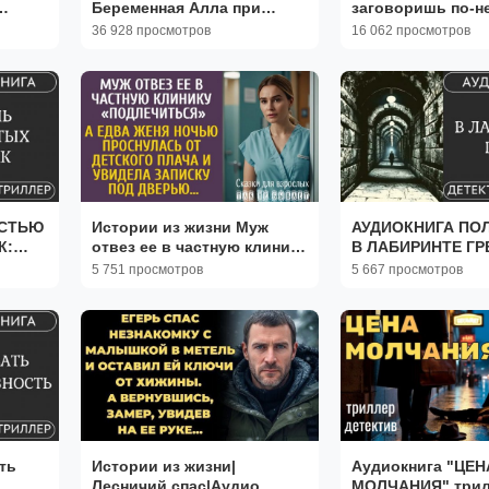
Беременная Алла при
заговоришь по-н
разводе отказалась от
заплачу вдвое|
36 928 просмотров
16 062 просмотров
всего |Аудио рассказы|
ИСТОРИИ|ЖИЗН
Жизненные истории
ИСТОРИИ
ОСТЬЮ
Истории из жизни Муж
АУДИОКНИГА ПО
К:
отвез ее в частную клинику
В ЛАБИРИНТЕ ГРЕ
к ///
«подлечиться»… А едва
ли выход из запад
5 751 просмотров
5 667 просмотров
ование
Женя ночью проснулась от
#детектив #трилл
плача
ть
Истории из жизни|
Аудиокнига "ЦЕН
ь
Лесничий спас|Аудио
МОЛЧАНИЯ" три