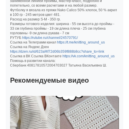
заниженной линией проймы, Мастер-класс, подробно и
попетельно, со всеми расчетами и на любой размер.
Футболку я вязала из пряжи Nako Calico 50% хлопок, 50 % акрил
в 100 гр - 245 метров цвет 481.
Расход на размер S-M - 350 гр.
Размеры готового изделия: ширина - 55 см высота до проймы -
33 см глубина проймы - 19 см длина плеча - 25 см глубина
горловины -9 см длина рукава - 7 см
РУТУБ
https://rutube.ru/channel/24570791/
Ссылка на Телеграмм канал
https://t.me/knitting_around_us
Ссылка на Яндекс Дзен
https://dzen.ru/id/623af4f72d06b359f888b8cc?share_to=link
Ссылка в ВК Ссылка ВКонтакте
https://vk.com/knitting_around_us
Помощь в развитии канала:
Сбербанк 40817810572004703027 Татьяна Васильевна Ш.
Рекомендуемые видео