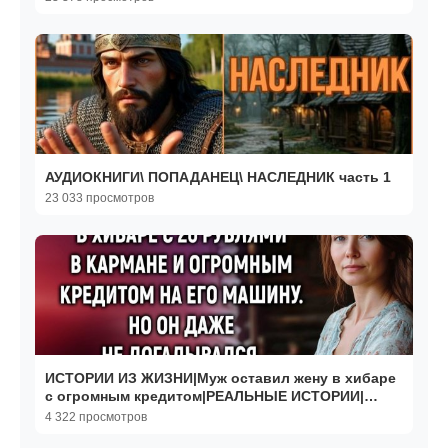
АУДИОКНИГИ\ ПОПАДАНЕЦ\ НАСЛЕДНИК часть 1
23 033 просмотров
ИСТОРИИ ИЗ ЖИЗНИ|Муж оставил жену в хибаре
с огромным кредитом|РЕАЛЬНЫЕ ИСТОРИИ|
ЖИЗНЕННЫЕ ИСТОРИИ
4 322 просмотров