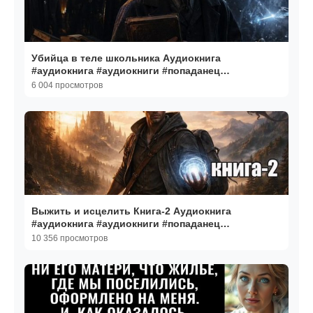
Убийца в теле школьника Аудиокнига
#аудиокнига #аудиокниги #попаданец
#попаданцы
6 004 просмотров
Выжить и исцелить Книга-2 Аудиокнига
#аудиокнига #аудиокниги #попаданец
#попаданцы
10 356 просмотров