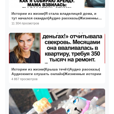
Истории из жизни|Я стала владелицей дома, и
тут начался скандал|Аудио рассказы|Жизненные
истории
11 304 просмотров
Истории из жизни|Крыша течёт|Аудио рассказы|
Аудиокниги слушать онлайн|Жизненные истории
4 867 просмотров