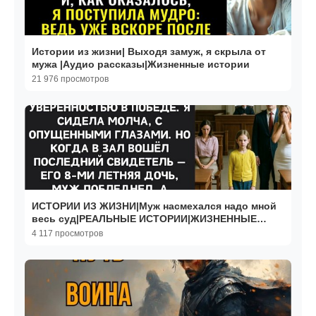
Истории из жизни| Выходя замуж, я скрыла от
мужа |Аудио рассказы|Жизненные истории
21 976 просмотров
ИСТОРИИ ИЗ ЖИЗНИ|Муж насмехался надо мной
весь суд|РЕАЛЬНЫЕ ИСТОРИИ|ЖИЗНЕННЫЕ
ИСТОРИИ
4 117 просмотров